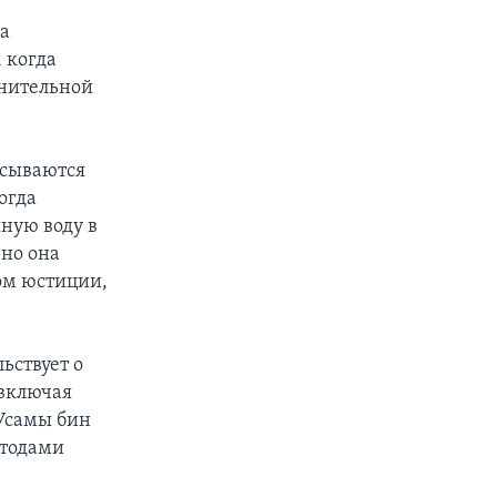
да
 когда
лнительной
исываются
огда
яную воду в
но она
ом юстиции,
ьствует о
 включая
Усамы бин
етодами