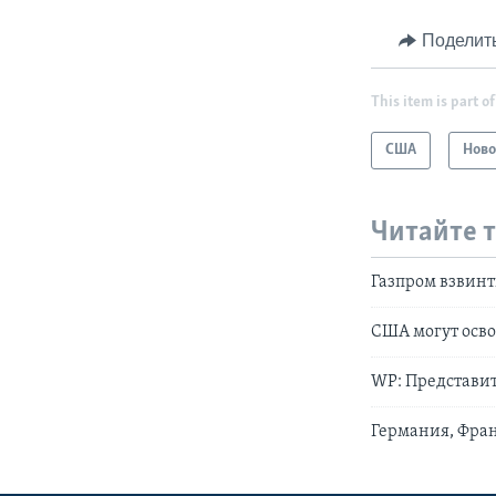
Поделит
This item is part of
США
Ново
Читайте 
Газпром взвинт
США могут осв
WP: Представит
Германия, Фра