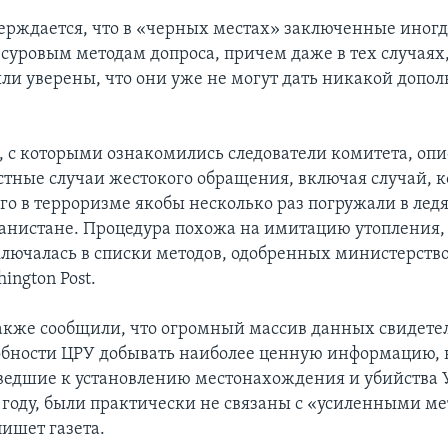
верждается, что в «черных местах» заключенные иног
 суровым методам допроса, причем даже в тех случаях,
ли уверены, что они уже не могут дать никакой допо
, с которыми ознакомились следователи комитета, оп
стные случаи жестокого обращения, включая случай, к
го в терроризме якобы несколько раз погружали в лед
анистане. Процедура похожа на имитацию утопления, 
ключалась в списки методов, одобренных министерств
ington Post.
кже сообщили, что огромный массив данных свидетел
собности ЦРУ добывать наиболее ценную информацию,
ведшие к установлению местонахождения и убийства 
1 году, были практически не связаны с «усиленными м
пишет газета.