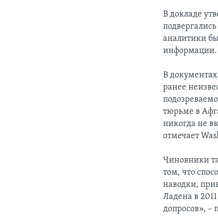
В докладе ут
подвергались
аналитики бы
информации.
В документах
ранее неизве
подозреваемо
тюрьме в Афг
никогда не в
отмечает Wash
Чиновники та
том, что спо
наводки, при
Ладена в 201
допросов», – 