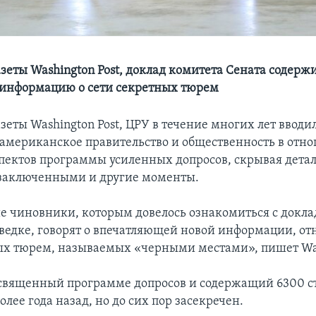
зеты Washington Post, доклад комитета Сената содерж
информацию о сети секретных тюрем
еты Washington Post, ЦРУ в течение многих лет вводил
американское правительство и общественность в отн
пектов программы усиленных допросов, скрывая дета
заключенными и другие моменты.
 чиновники, которым довелось ознакомиться с докла
зведке, говорят о впечатляющей новой информации, от
ых тюрем, называемых «черными местами», пишет Was
священный программе допросов и содержащий 6300 с
олее года назад, но до сих пор засекречен.