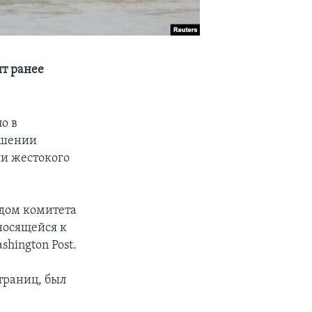
ит ранее
о в
ошении
ли жестокого
дом комитета
носящейся к
hington Post.
траниц, был