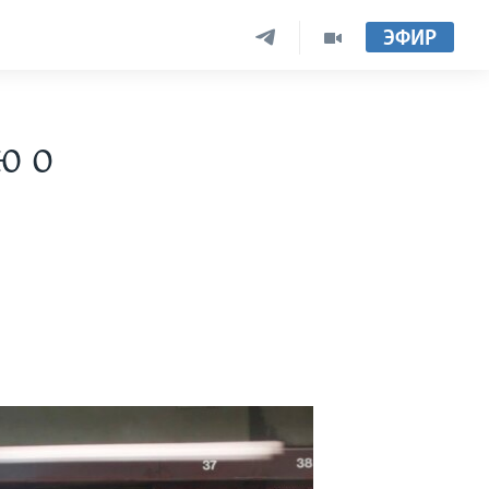
ЭФИР
ю о