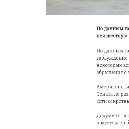
По данным га
неизвестную 
По данным газ
заблуждение 
некоторых ас
обращения с 
Американские
Сената по ра
сети секретн
Документ, по
подготовлен б