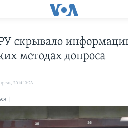
РУ скрывало информаци
ких методах допроса
рель, 2014 13:23
ься