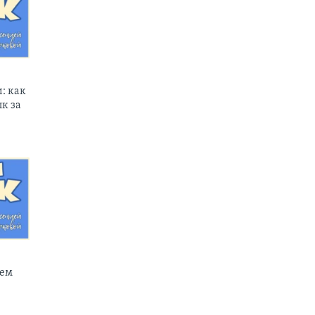
: как
к за
чем
е