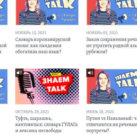
НОЯБРЬ 13, 2021
НОЯБРЬ 05, 2021
Словарь коронавирусной
Закон сохранения речи
пой
эпохи: как пандемия
не утратить родной язы
я
обогатила наш язык?
рубежом?
ОКТЯБРЬ 29, 2021
ИЮНЬ 18, 2021
Туфта, шарашка,
Путин vs Навальный: 
кантоваться: словарь ГУЛАГа
отличаются их речевы
и лексика несвободы
портреты?