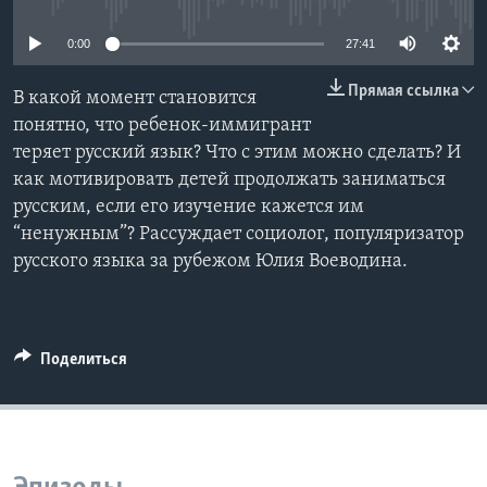
Learning English
0:00
27:41
Прямая ссылка
СОЦИАЛЬНЫЕ СЕТИ
В какой момент становится
понятно, что ребенок-иммигрант
теряет русский язык? Что с этим можно сделать? И
как мотивировать детей продолжать заниматься
Языки
русским, если его изучение кажется им
“ненужным”? Рассуждает социолог, популяризатор
русского языка за рубежом Юлия Воеводина.
Поделиться