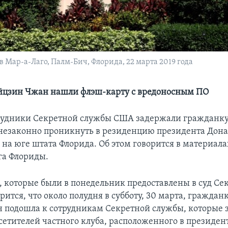
 Мар-а-Лаго, Палм-Бич, Флорида, 22 марта 2019 года
йцзин Чжан нашли флэш-карту с вредоносным ПО
трудники Секретной службы США задержали гражданку
езаконно проникнуть в резиденцию президента Дона
 на юге штата Флорида. Об этом говорится в материала
га Флориды.
, которые были в понедельник предоставлены в суд Се
рится, что около полудня в субботу, 30 марта, граждан
подошла к сотрудникам Секретной службы, которые
сетителей частного клуба, расположенного в президен