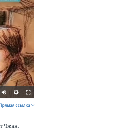
Прямая ссылка
SHARE
т Чжан.