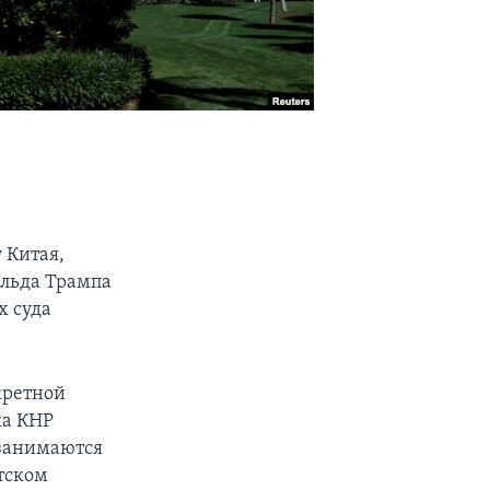
 Китая,
льда Трампа
х суда
кретной
ка КНР
 занимаются
тском