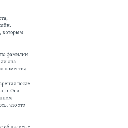
та,
сейн.
ц, которым
к по фамилии
 ли она
ю поместья.
зрения после
аго. Она
анном
ь, что это
е общались с