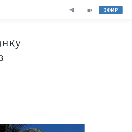
ЭФИР
анку
в