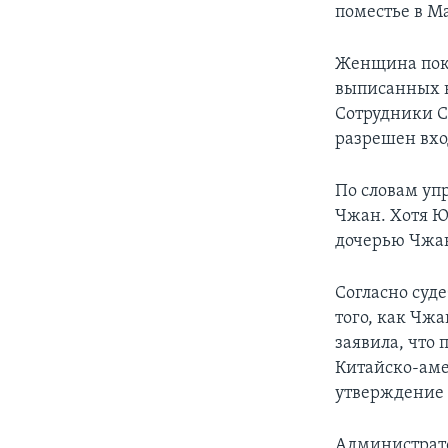
поместье в М
Женщина пока
выписанных н
Сотрудники С
разрешен вхо
По словам уп
Чжан. Хотя Юй
дочерью Чжан
Согласно суд
того, как Чж
заявила, что
Китайско-аме
утверждение 
Администрато