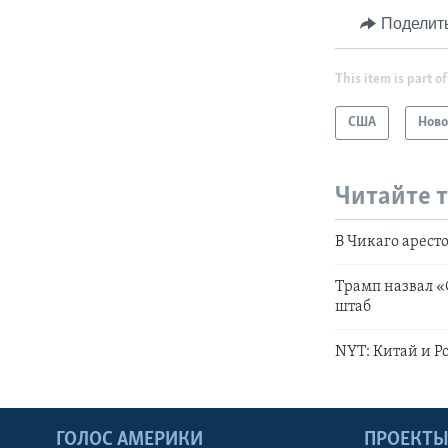
Поделит
This item is part of
США
Ново
Читайте 
В Чикаго арест
Трамп назвал 
штаб
NYT: Китай и Р
ГОЛОС АМЕРИКИ
ПРОЕКТ