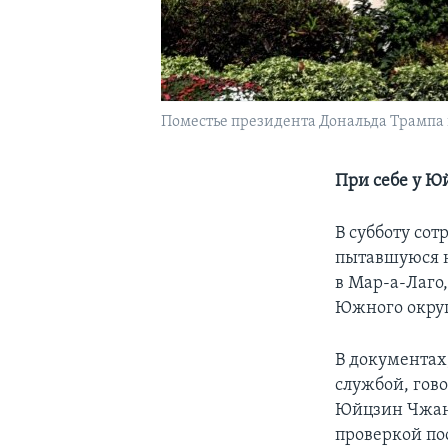
Поместье президента Дональда Трампа в
При себе у Ю
В субботу со
пытавшуюся н
в Мар-а-Лаго,
Южного окру
В документах
службой, гово
Юйцзин Чжан 
проверкой по