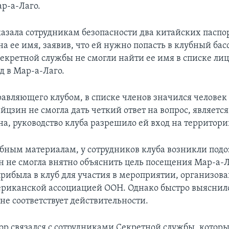
ар-а-Лаго.
зала сотрудникам безопасности два китайских паспор
а ее имя, заявив, что ей нужно попасть в клубный бас
екретной службы не смогли найти ее имя в списке ли
д в Мар-а-Лаго.
равляющего клубом, в списке членов значился челове
цзин не смогла дать четкий ответ на вопрос, является
а, руководство клуба разрешило ей вход на территори
ебным материалам, у сотрудников клуба возникли подо
ан не смогла внятно объяснить цель посещения Мар-а-Л
 прибыла в клуб для участия в мероприятии, организов
риканской ассоциацией ООН. Однако быстро выяснилос
не соответствует действительности.
р связался с сотрудниками Секретной службы, которы