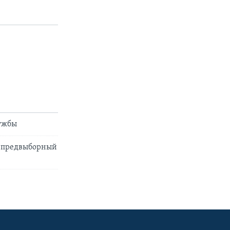
px
width
лужбы
й предвыборный