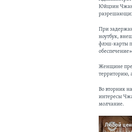
Юйцзин Чжан,
разрешающих 
При задержан
ноутбук, вне
флэш-карты п
обеспечение»
Женщине пре
территорию, 
Во вторник н
интересы Чжан
молчание.
Любой цен