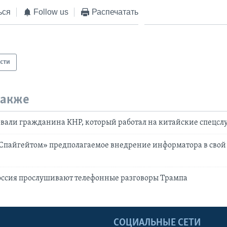
ься
Follow us
Распечатать
сти
также
овали гражданина КНР, который работал на китайские спецс
«Спайгейтом» предполагаемое внедрение информатора в сво
оссия прослушивают телефонные разговоры Трампа
Ы
СОЦИАЛЬНЫЕ СЕТИ