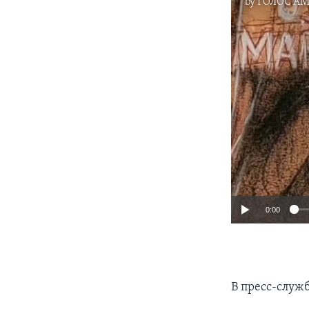
by
ГОЛОС А
0:00
В пресс-служ