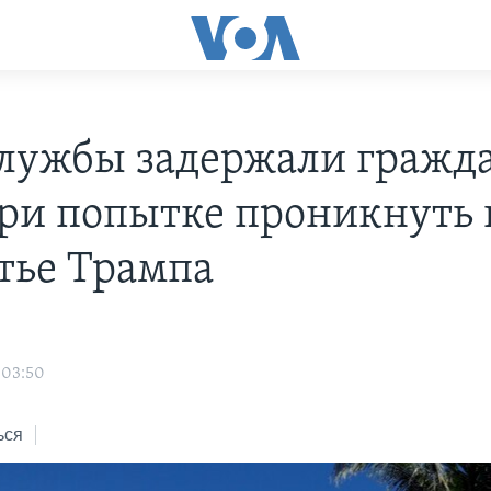
лужбы задержали гражд
ри попытке проникнуть 
тье Трампа
 03:50
ься