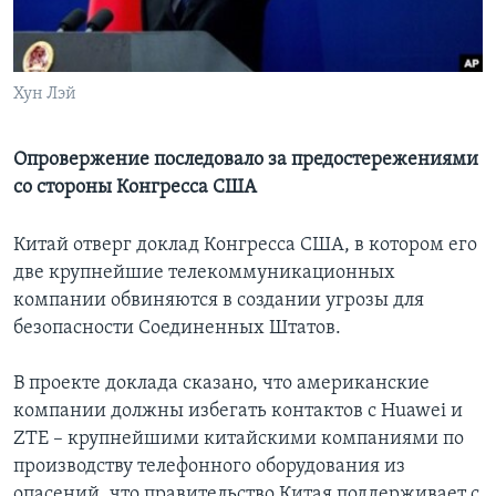
Learning English
Хун Лэй
СОЦИАЛЬНЫЕ СЕТИ
Опровержение последовало за предостережениями
со стороны Конгресса США
Языки
Китай отверг доклад Конгресса США, в котором его
две крупнейшие телекоммуникационных
компании обвиняются в создании угрозы для
безопасности Соединенных Штатов.
В проекте доклада сказано, что американские
компании должны избегать контактов с Huawei и
ZTE – крупнейшими китайскими компаниями по
производству телефонного оборудования из
опасений, что правительство Китая поддерживает с