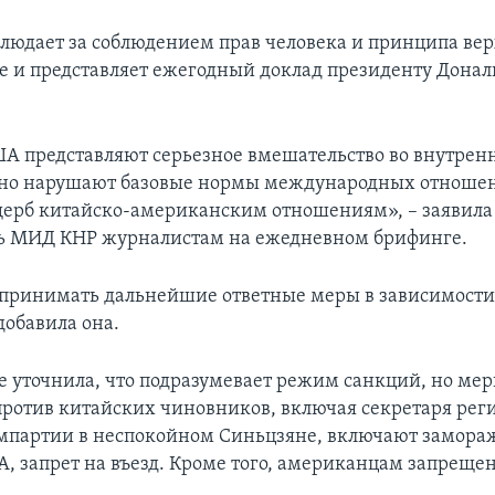
людает за соблюдением прав человека и принципа вер
ае и представляет ежегодный доклад президенту Донал
А представляют серьезное вмешательство во внутрен
зно нарушают базовые нормы международных отношен
ерб китайско-американским отношениям», – заявила
ь МИД КНР журналистам на ежедневном брифинге.
 принимать дальнейшие ответные меры в зависимости
добавила она.
е уточнила, что подразумевает режим санкций, но ме
ротив китайских чиновников, включая секретаря рег
мпартии в неспокойном Синьцзяне, включают замора
, запрет на въезд. Кроме того, американцам запрещен