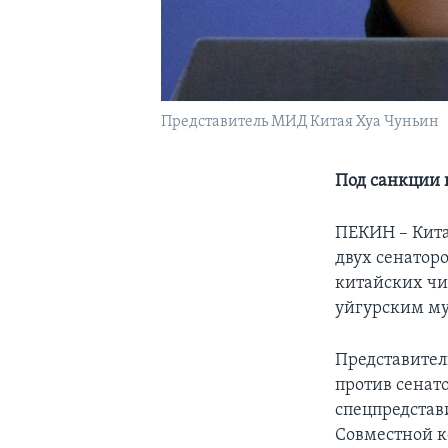
Представитель МИД Китая Хуа Чуньин
Под санкции 
ПЕКИН – Кита
двух сенатор
китайских чи
уйгурским м
Представител
против сенат
спецпредстав
Совместной к