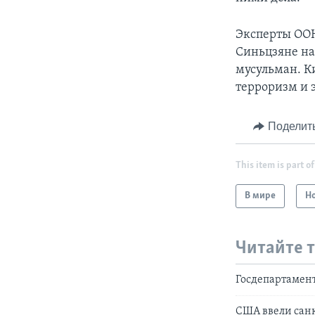
Эксперты ООН
Синьцзяне на
мусульман. К
терроризм и 
Поделит
This item is part of
В мире
Н
Читайте 
Госдепартамен
США ввели санк