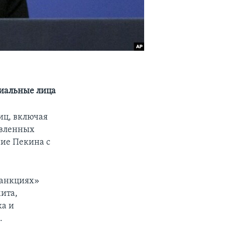
циальные лица
иц, включая
авленных
ие Пекина с
санкциях»
мита,
ка и
.