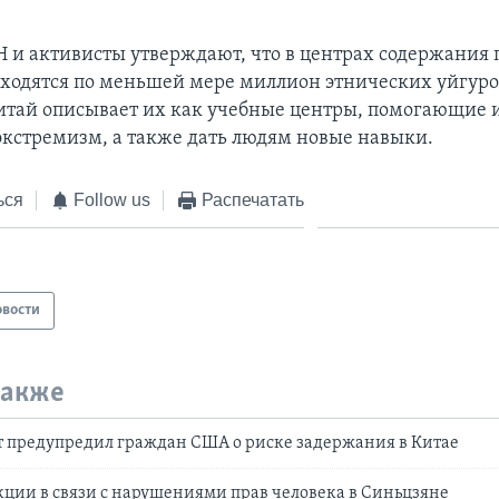
 и активисты утверждают, что в центрах содержания 
ходятся по меньшей мере миллион этнических уйгуро
итай описывает их как учебные центры, помогающие 
экстремизм, а также дать людям новые навыки.
ься
Follow us
Распечатать
овости
также
т предупредил граждан США о риске задержания в Китае
ции в связи с нарушениями прав человека в Синьцзяне