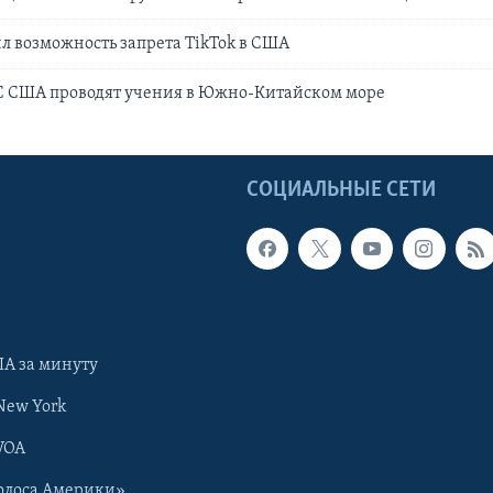
л возможность запрета TikTok в США
 США проводят учения в Южно-Китайском море
Ы
СОЦИАЛЬНЫЕ СЕТИ
А за минуту
New York
VOA
олоса Америки»