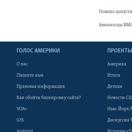
Помпео допусти
Авианосцы ВМС
ГОЛОС АМЕРИКИ
ПРОЕКТ
О нас
Америка
Пишите нам
Итоги
Правовая информация
Детали
Как обойти блокировку сайта?
Новости СШ
VOA+
Нью-Йорк 
iOS
Дискуссия 
Android
История «Г