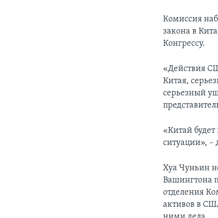
Комиссия наб
закона в Кит
Конгрессу.
«Действия СШ
Китая, серье
серьезный ущ
представител
«Китай будет
ситуации», – 
Хуа Чуньин н
Вашингтона п
отделения Ко
активов в США
ними дела.