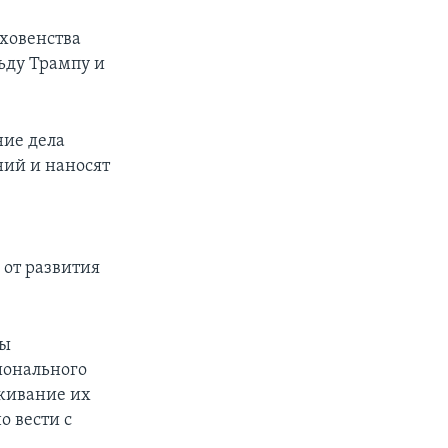
ховенства
ьду Трампу и
ние дела
ий и наносят
 от развития
ры
ионального
живание их
о вести с