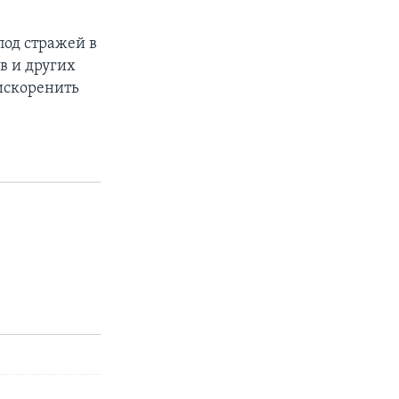
под стражей в
в и других
искоренить