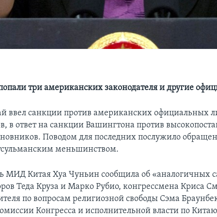
попали три американских законодателя и другие офи
й ввел санкции против американских официальных л
ов, в ответ на санкции Вашингтона против высокопост
новников. Поводом для последних послужило обращен
усульманским меньшинством.
ь МИД Китая Хуа Чуньин сообщила об «аналогичных 
оров Теда Круза и Марко Рубио, конгрессмена Криса С
ителя по вопросам религиозной свободы Сэма Браунбе
омиссии Конгресса и исполнительной власти по Китаю