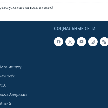
евогу: хватит ли воды на всех?
Ы
СОЦИАЛЬНЫЕ СЕТИ
А за минуту
New York
VOA
олоса Америки»
ийский