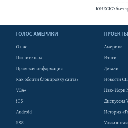
ЮНЕСКО бьет тр
ГОЛОС АМЕРИКИ
ПРОЕКТ
О нас
Америка
Пишите нам
Итоги
Правовая информация
Детали
Как обойти блокировку сайта?
Новости СШ
VOA+
Нью-Йорк 
iOS
Дискуссия 
Android
История «Г
RSS
Учим англ