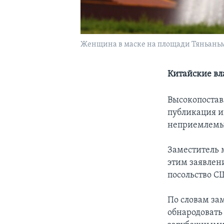
Женщина в маске на площади Тяньаньм
Китайские вл
Высокопостав
публикация и
неприемлемым
Заместитель 
этим заявлени
посольство С
По словам за
обнародовать