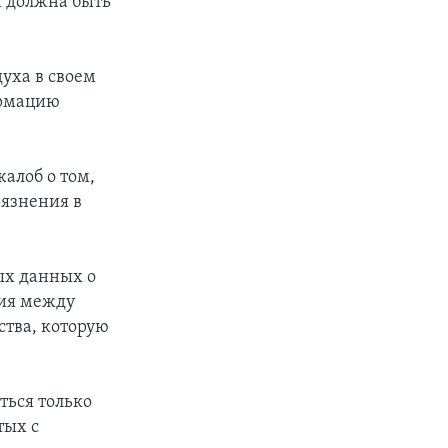
и должна быть
уха в своем
ормацию
жалоб о том,
рязнения в
ых данных о
ния между
тва, которую
ться только
тых с