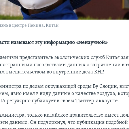
энь в центре Пекина, Китай
асти называют эту информацию «ненаучной»
ленный представитель экологических служб Китая зая
ностранными посольствами данных о загрязнении воз
 вмешательством во внутренние дела КНР.
министра по делам окружающей среды Ву Сяоцин, вы
ем, явно имел в виду данные о качестве воздуха, кот
ША регулярно публикует в своем Твиттер-аккаунте.
мминистра, только китайское правительство имеет по
 эти данные. Он подчеркнул, что публикация подобно