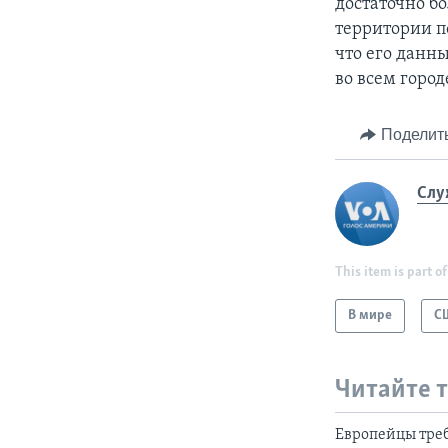
достаточно б
территории по
что его данн
во всем город
Поделит
Слу
This item is part of
В мире
С
Читайте 
Европейцы тре