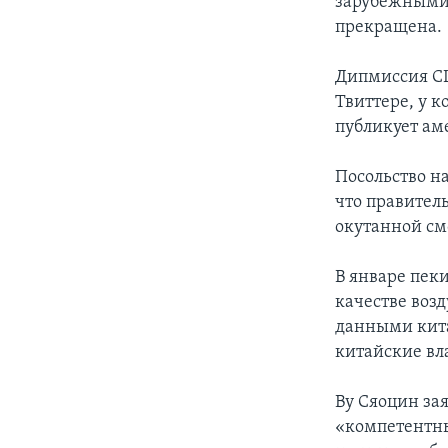
зарубежными 
прекращена.
Дипмиссия СШ
Твиттере, у 
публикует ам
Посольство на
что правител
окутанной см
В январе пек
качестве воз
данными кита
китайские вл
Ву Сяоцин за
«компетентны