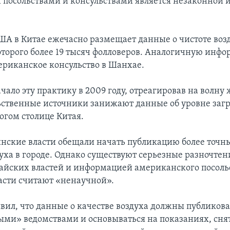
посольствами и консульствами является незаконной 
А в Китае ежечасно размещает данные о чистоте возд
которого более 19 тысяч фолловеров. Аналогичную инф
ериканское консульство в Шанхае.
чало эту практику в 2009 году, отреагировав на волну 
ьственные источники занижают данные об уровне заг
огом столице Китая.
инские власти обещали начать публикацию более точн
духа в городе. Однако существуют серьезные разночте
йских властей и информацией американского посольс
асти считают «ненаучной».
явил, что данные о качестве воздуха должны публикова
ми» ведомствами и основываться на показаниях, сня