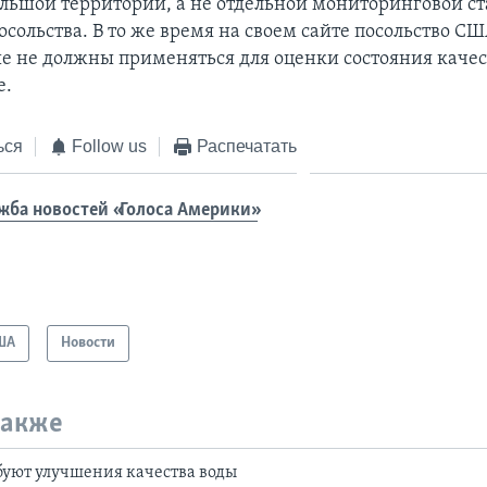
ольшой территории, а не отдельной мониторинговой с
сольства. В то же время на своем сайте посольство СШ
ые не должны применяться для оценки состояния качес
е.
ься
Follow us
Распечатать
жба новостей «Голоса Америки»
ША
Новости
также
буют улучшения качества воды