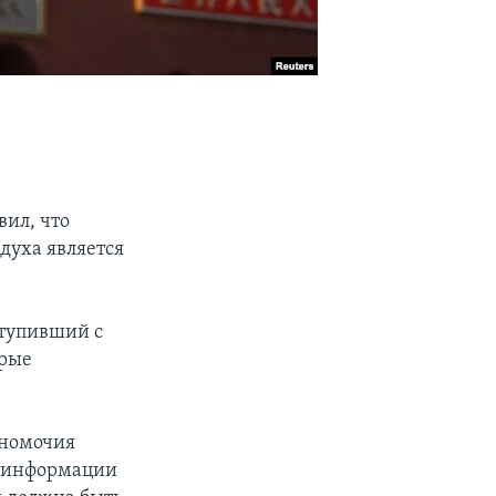
вил, что
духа является
ступивший с
орые
лномочия
й информации