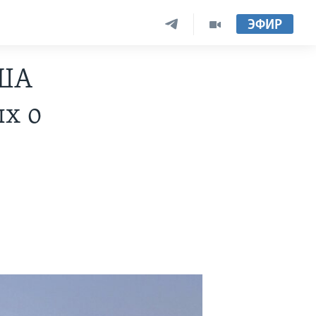
ЭФИР
США
х о