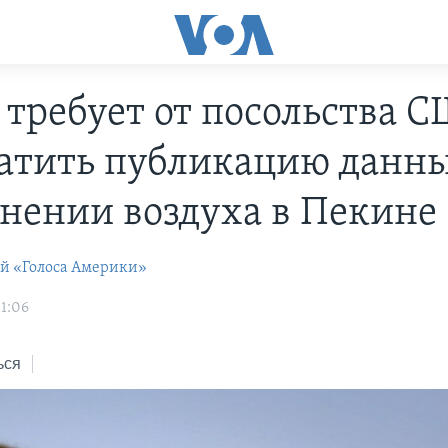
 требует от посольства 
атить публикацию данны
знении воздуха в Пекине
ей «Голоса Америки»
1:06
ься