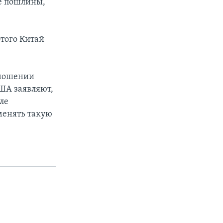
е пошлины,
этого Китай
тношении
ША заявляют,
ле
менять такую