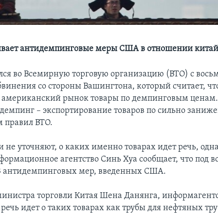
вает антидемпинговые меры США в отношении китай
лся во Всемирную торговую организацию (ВТО) с восьм
бвинения со стороны Вашингтона, который считает, ч
а американский рынок товары по демпинговым ценам
демпинг – экспортирование товаров по сильно зани
 правил ВТО.
 не уточняют, о каких именно товарах идет речь, одна
формационное агентство Синь Хуа сообщает, что под в
3 антидемпинговых мер, введенных США.
министра торговли Китая Шена Данянга, информагент
 речь идет о таких товарах как трубы для нефтяных тр