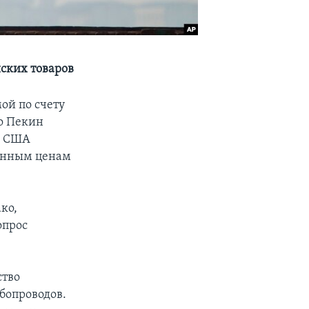
ских товаров
ой по счету
то Пекин
. США
женным ценам
ко,
опрос
ство
убопроводов.