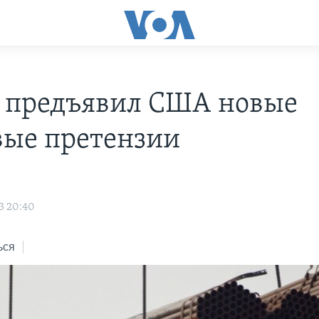
 предъявил США новые
вые претензии
3 20:40
ься