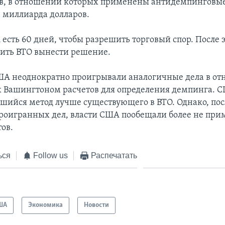
ов, в отношении которых применены антидемпинговы
4 миллиарда долларов.
есть 60 дней, чтобы разрешить торговый спор. После 
ить ВТО вынести решение.
А неоднократно проигрывали аналогичные дела в о
 Вашингтоном расчетов для определения демпинга. С
шийся метод лучше существующего в ВТО. Однако, пос
роигранных дел, власти США пообещали более не при
тов.
ься
Follow us
Распечатать
ША
Экономика
Новости