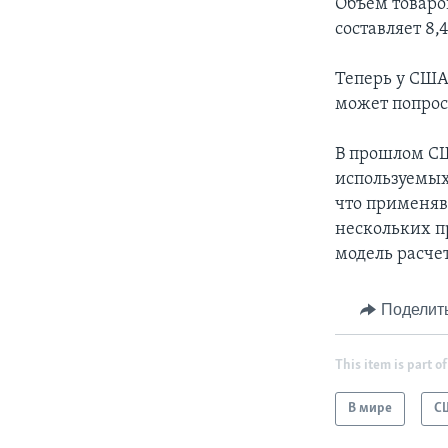
Объем товар
составляет 8,
Теперь у США 
может попрос
В прошлом СШ
используемых
что применяв
нескольких п
модель расче
Поделит
This item is part of
В мире
С