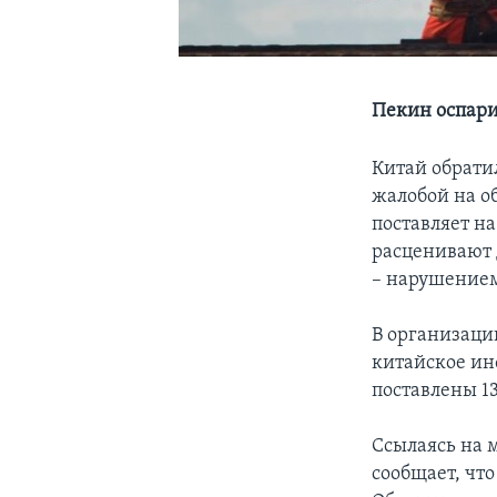
Пекин оспари
Китай обрати
жалобой на о
поставляет н
расценивают 
– нарушением
В организации
китайское ин
поставлены 1
Ссылаясь на 
сообщает, что