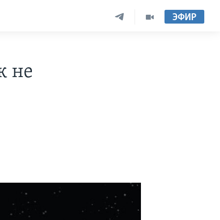
ЭФИР
к не