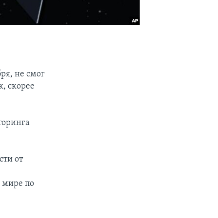
ря, не смог
, скорее
торинга
сти от
 мире по