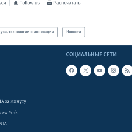
ься
Follow us
Распечатать
ука, технологии и инновации
Новости
Ы
СОЦИАЛЬНЫЕ СЕТИ
А за минуту
New York
VOA