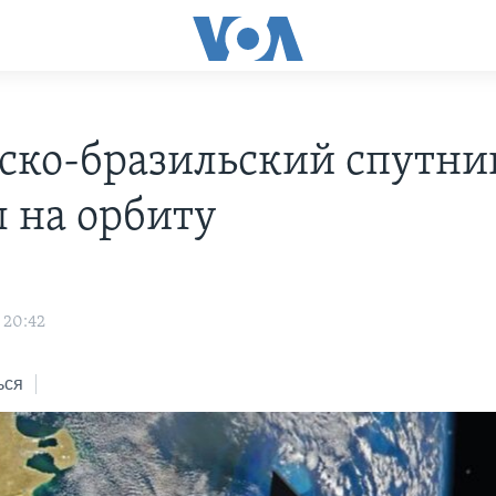
ско-бразильский спутни
 на орбиту
 20:42
ься