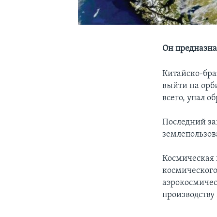
Он предназна
Китайско-бра
выйти на орб
всего, упал о
Последний за
землепользова
Космическая 
космического
аэрокосмичес
производству