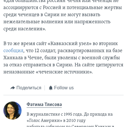
«для большинства россиян Чечня или чеченцы не
ассоциируются с Россией и потенциальные жертвы
среди чеченцев в Сирии не могут вызвать
нежелательные волнения или напряженность
среди населения».
В то же время сайт «Кавказский узел» во вторник
сообщил
, что 12 солдат, расквартированных на базе
Ханкала в Чечне, были уволены с военной службы
за отказ отправиться в Сирию. На сайте цитируются
неназванные «чеченские источники».
Поделиться
Follow us
Фатима Тлисовa
В журналистике с 1995 года. До прихода на
«Голос Америки» в 2010 году
работала собкором по Северному Кавказу в