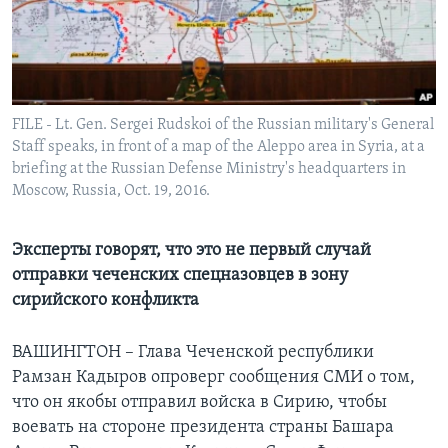
Learning English
СОЦИАЛЬНЫЕ СЕТИ
FILE - Lt. Gen. Sergei Rudskoi of the Russian military's General
Staff speaks, in front of a map of the Aleppo area in Syria, at a
briefing at the Russian Defense Ministry's headquarters in
Языки
Moscow, Russia, Oct. 19, 2016.
Эксперты говорят, что это не первый случай
отправки чеченских спецназовцев в зону
сирийского конфликта
ВАШИНГТОН – Глава Чеченской республики
Рамзан Кадыров опроверг сообщения СМИ о том,
что он якобы отправил войска в Сирию, чтобы
воевать на стороне президента страны Башара