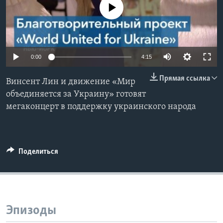
No media source currently available
Learning English
СОЦИАЛЬНЫЕ СЕТИ
0:00
4:15
Прямая ссылка
Винсент Лин и движение «Мир
Языки
объединяется за Украину» готовят
мегаконцерт в поддержку украинского народа
Поделиться
Эпизоды