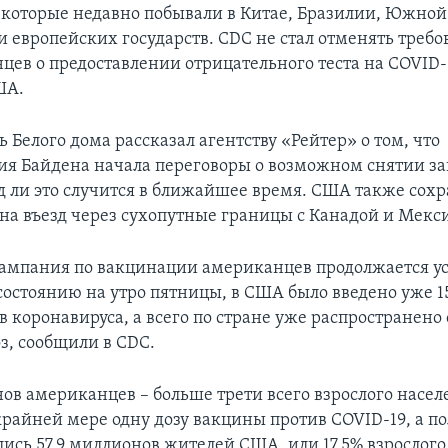
 которые недавно побывали в Китае, Бразилии, Южной
и европейских государств. CDC не стал отменять требо
нцев о предоставлении отрицательного теста на COVID-
ША.
 Белого дома рассказал агентству «Рейтер» о том, что
я Байдена начала переговоры о возможном снятии за
д ли это случится в ближайшее время. США также сох
на въезд через сухопутные границы с Канадой и Мекс
кампания по вакцинации американцев продолжается 
состоянию на утро пятницы, в США было введено уже 15
в коронавируса, а всего по стране уже распространено
з, сообщили в CDC.
нов американцев – больше трети всего взрослого насел
крайней мере одну дозу вакцины против COVID-19, а п
ись 57,9 миллионов жителей США, или 17,5% взрослого