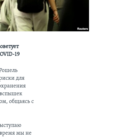
оветует
OVID-19
 Рошель
 риски для
охранения
 вспышек
ом, общаясь с
выступаю
 время мы не