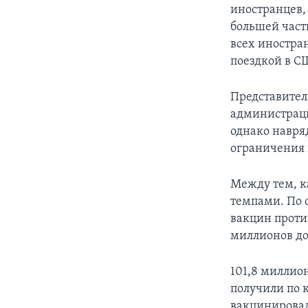
иностранцев,
большей част
всех иностра
поездкой в С
Представитель
администраци
однако навря
ограничения 
Между тем, 
темпами. По 
вакцин проти
миллионов до
101,8 миллио
получили по 
вакцинировал