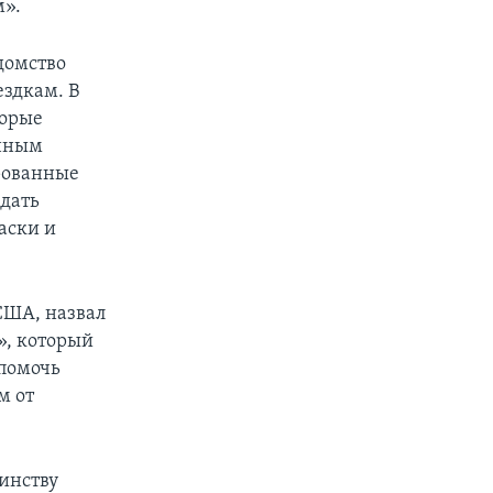
м».
едомство
ездкам. В
торые
анным
рованные
юдать
аски и
США, назвал
», который
 помочь
м от
инству