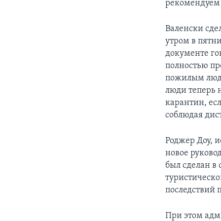
рекомендуем 
Валенски сдел
утром в пятн
документе го
полностью п
пожилым людя
люди теперь 
карантин, ес
соблюдая дис
Роджер Доу, 
новое руково
был сделан в
туристическо
последствий 
При этом адм