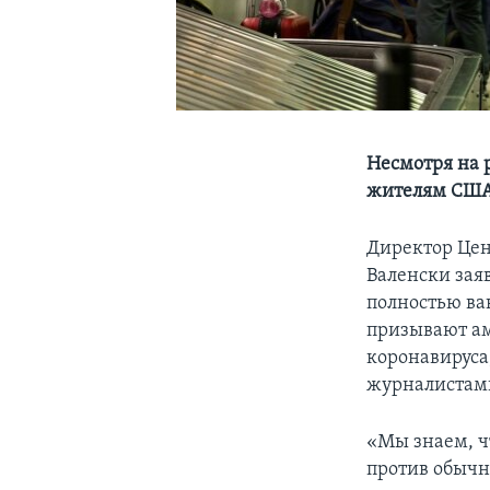
Несмотря на 
жителям США 
Директор Цен
Валенски заяв
полностью ва
призывают ам
коронавируса,
журналистами
«Мы знаем, ч
против обычны