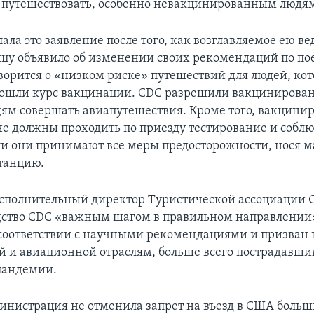
путешествовать, особенно невакцинированным людя
ала это заявление после того, как возглавляемое ею в
ицу объявило об изменении своих рекомендаций по по
ворится о «низком риске» путешествий для людей, ко
рошли курс вакцинации. CDC разрешили вакциниров
м совершать авиапутешествия. Кроме того, вакцини
не должны проходить по приезду тестирование и собл
ли они принимают все меры предосторожности, нося м
танцию.
исполнительный директор Туристической ассоциации 
дство СDC «важным шагом в правильном направлении
 соответствии с научными рекомендациями и призван
й и авиационной отраслям, больше всего пострадавши
пандемии.
инистрация не отменила запрет на въезд в США больш