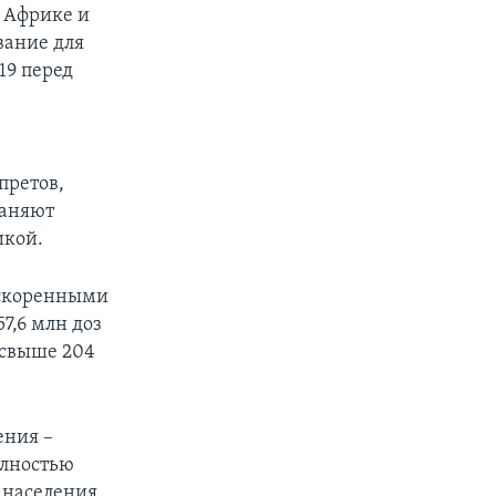
 Африке и
вание для
19 перед
претов,
раняют
икой.
ускоренными
7,6 млн доз
 свыше 204
ения –
олностью
 населения