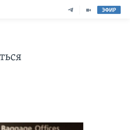
ЭФИР
ться