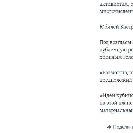
активистам, с
многочисленн
Юбилей Кастро
Под возгласы
публичную ре
хриплым голо
«Возможно, эт
предположил 
«Идеи кубинс
на этой плане
материальные
Поделит