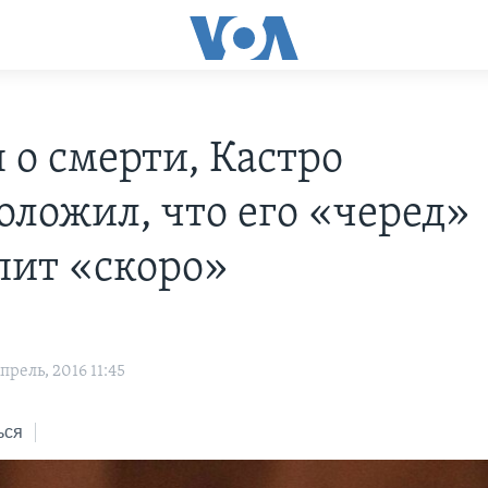
 о смерти, Кастро
оложил, что его «черед»
пит «скоро»
рель, 2016 11:45
ься