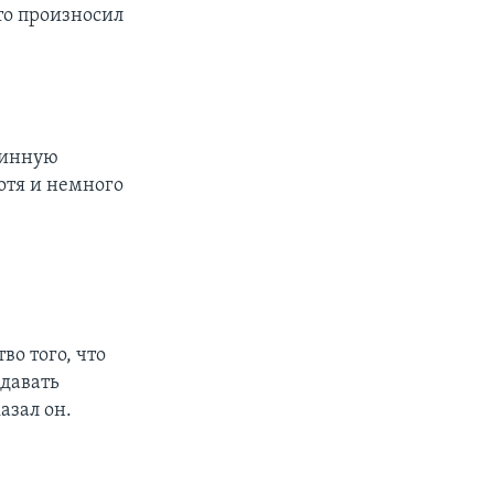
то произносил
линную
отя и немного
–
о того, что
здавать
азал он.