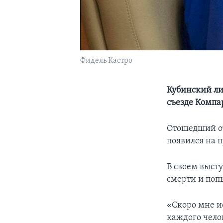
Фидель Кастро
Кубинский ли
съезде Компа
Отошедший от
появился на 
В своем выст
смерти и поп
«Скоро мне ис
каждого чело