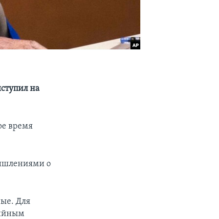
ыступил на
ое время
мышлениями о
ные. Для
тийным