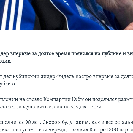
дер впервые за долгое время появился на публике и в
ртии
 дел кубинский лидер Фидель Кастро впервые за долг
публике.
уплении на съезде Компартии Кубы он поделился раз
ытался воодушевить своих последователей.
полнится 90 лет. Скоро я буду таким, как и все осталь
века наступает свой черед», – заявил Кастро 1300 пар