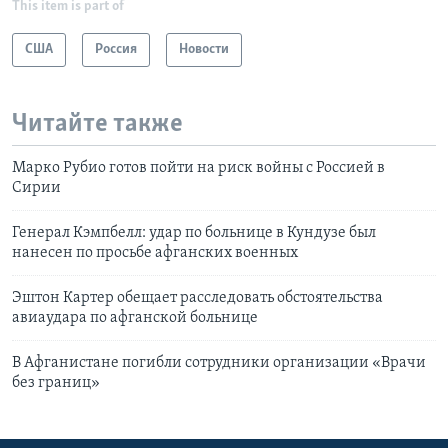
This item is part of
США
Россия
Новости
Читайте также
Марко Рубио готов пойти на риск войны с Россией в
Сирии
Генерал Кэмпбелл: удар по больнице в Кундузе был
нанесен по просьбе афганских военных
Эштон Картер обещает расследовать обстоятельства
авиаудара по афганской больнице
В Афганистане погибли сотрудники организации «Врачи
без границ»