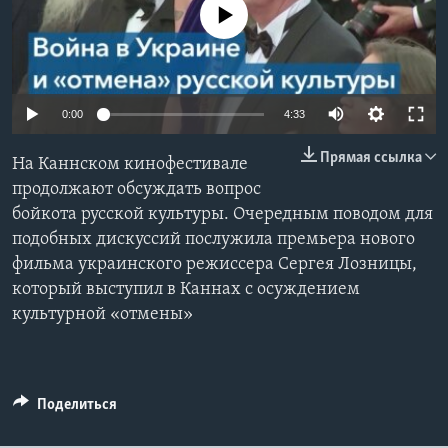
No media source currently available
Learning English
СОЦИАЛЬНЫЕ СЕТИ
0:00
4:33
Прямая ссылка
На Каннском кинофестивале
Языки
продолжают обсуждать вопрос
бойкота русской культуры. Очередным поводом для
подобных дискуссий послужила премьера нового
фильма украинского режиссера Сергея Лозницы,
который выступил в Каннах с осуждением
культурной «отмены»
Поделиться