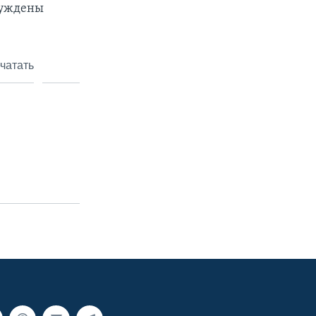
ынуждены
чатать