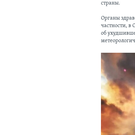
страны.
Органы здрав
частности, в
об ухудшивше
метеорологич