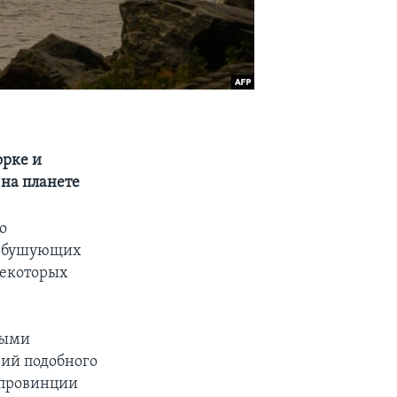
орке и
 на планете
о
в, бушующих
некоторых
ными
вий подобного
й провинции