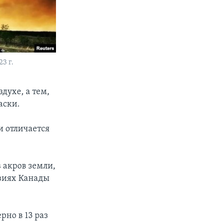
3 г.
духе, а тем,
аски.
и отличается
 акров земли,
виях Канады
рно в 13 раз