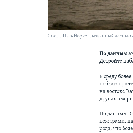
Смог в Нью-Йорке, вызванный лесными 
По данным ан
Детройте наб
В среду боле
неблагоприят
на востоке К
других амери
По данным Ка
пожарами, на
рода, что бо