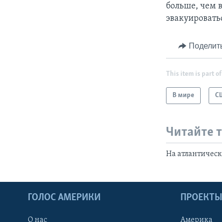
больше, чем в
эвакуировать
Поделит
This item is part of
В мире
С
Читайте 
На атлантичес
ГОЛОС АМЕРИКИ
ПРОЕКТ
О нас
Америка