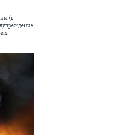
ны (в
редупреждение
ная