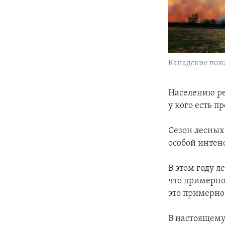
Канадские пожа
Населению ре
у кого есть 
Сезон лесных
особой интен
В этом году 
что примерно
это примерно 
В настоящему 