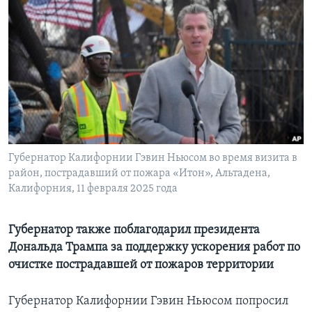
Learning English
СОЦИАЛЬНЫЕ СЕТИ
Языки
Губернатор Калифорнии Гэвин Ньюсом во время визита в
район, пострадавший от пожара «Итон», Альтадена,
Калифорния, 11 февраля 2025 года
Губернатор также поблагодарил президента
Дональда Трампа за поддержку ускорения работ по
очистке пострадавшей от пожаров территории
Губернатор Калифорнии Гэвин Ньюсом попросил