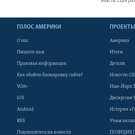
Власти США раз
ГОЛОС АМЕРИКИ
ПРОЕКТ
О нас
Америка
Пишите нам
Итоги
Правовая информация
Детали
Как обойти блокировку сайта?
Новости СШ
VOA+
Нью-Йорк 
iOS
Дискуссия 
Android
История «Г
RSS
Учим англ
Learning English
Подпишитесь на новости
ПОЗИЦИЯ 