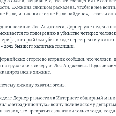
дрю Смита, заявившего, что эти сообщения не соотве
ости. «Хижина слишком раскалена, чтобы в нее войти
не было, и никаких тел не было найдено», – сказал он
дник полиции Лос-Анджелеса, Дорнер уже неделю на
ыскивается по подозрению в убийстве четырех человек
шерифа, который был убит в ходе перестрелки у хижин
 – дочь бывшего капитана полиции.
форнийских егерей во вторник сообщил, что человек,
л на грузовике к северу от Лос-Анджелеса. Подозревае
рикадировался в хижине.
, почему хижину охватил огонь.
еделе Дорнер разместил в Интернете обширный маниф
вил «нетрадиционную» войну полицейскому департам
 заявил, что прекратит свои атаки только тогда, когд