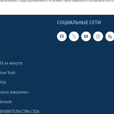
ыскивают подозреваемого в убийствах бывшего полицейског
Ы
СОЦИАЛЬНЫЕ СЕТИ
А за минуту
New York
VOA
олоса Америки»
ийский
ПРАВИТЕЛЬСТВА США