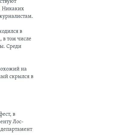
тствуют
. Никаких
 журналистам.
ходился в
, в том числе
ы. Среди
 похожий на
мый скрылся в
ест, в
енту Лос-
а департамент