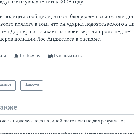
ду» о его увольнении в 2008 году.
и полиции сообщили, что он был уволен за ложный дон
воего коллегу в том, что он ударил подозреваемого в ли
ец Дорнер настаивает на своей версии происшедшего
церов полиции Лос-Анджелеса в расизме.
ься
Follow us
Распечатать
номика
Новости
также
 лос-анджелесского полицейского пока не дал результатов