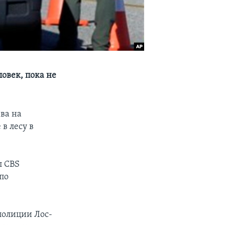
овек, пока не
ва на
в лесу в
л CBS
по
полиции Лос-