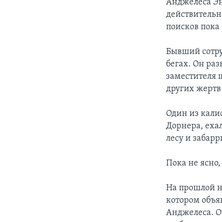
Анджелеса Эн
действительн
поисков пока 
Бывший сотру
бегах. Он раз
заместителя 
других жертв
Один из кали
Дорнера, еха
лесу и забар
Пока не ясно
На прошлой н
котором объя
Анджелеса. Он