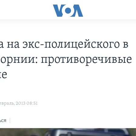
а на экс-полицейского в
орнии: противоречивые
ые
враль, 2013 08:51
ься