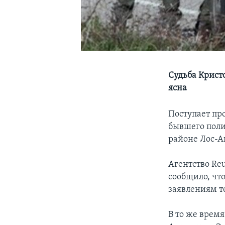
Судьба Крист
ясна
Поступает пр
бывшего поли
районе Лос-А
Агентство Reu
сообщило, что
заявлениям т
В то же врем