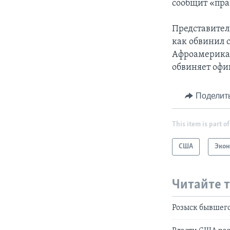
сообщит «прав
Представител
как обвинил с
Афроамерикан
обвиняет офи
Поделит
This item is part of
США
Эко
Читайте 
Розыск бывшего