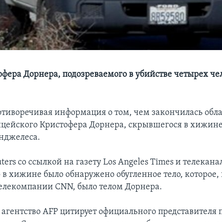
офера Дорнера, подозреваемого в убийстве четырех чел
отиворечивая информация о том, чем закончилась обла
цейского Кристофера Дорнера, скрывшегося в хижине 
нджелеса.
ters cо ссылкой на газету Los Angeles Times и телекана
 в хижине было обнаружено обугленное тело, которое, 
елекомпании CNN, было телом Дорнера.
я агентство AFP цитирует официального представителя 