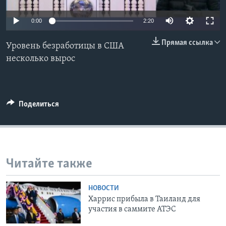
Learning English
0:00
2:20
Прямая ссылка
СОЦИАЛЬНЫЕ СЕТИ
Уровень безработицы в США
несколько вырос
Языки
Поделиться
Читайте также
НОВОСТИ
Харрис прибыла в Таиланд для
участия в саммите АТЭС