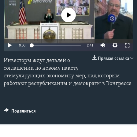
Learning English
No media source currently available
СОЦИАЛЬНЫЕ СЕТИ
0:00
2:41
Языки
Прямая ссылка
Инвесторы ждут деталей о
соглашении по новому пакету
стимулирующих экономику мер, над которым
работают республиканцы и демократы в Конгрессе
Поделиться