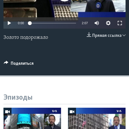
Learning English
0:00
2:07
СОЦИАЛЬНЫЕ СЕТИ
Прямая ссылка
Золото подорожало
Языки
Поделиться
Эпизоды