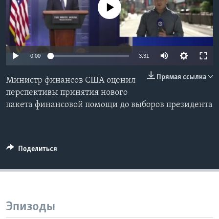
No media source currently available
Learning English
СОЦИАЛЬНЫЕ СЕТИ
0:00
3:31
Прямая ссылка
Министр финансов США оценил
Языки
перспективы принятия нового
пакета финансовой помощи до выборов президента
Поделиться
Эпизоды