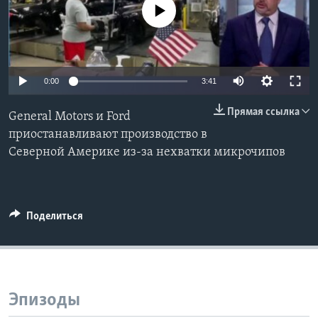
No media source currently available
Learning English
СОЦИАЛЬНЫЕ СЕТИ
0:00
3:41
Прямая ссылка
General Motors и Ford
Языки
приостанавливают производство в
Северной Америке из-за нехватки микрочипов
Поделиться
Эпизоды