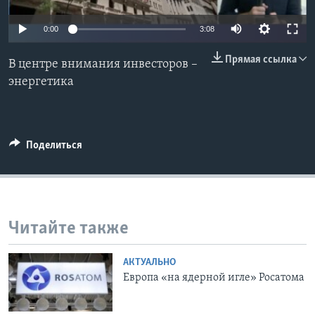
Learning English
0:00
3:08
Прямая ссылка
СОЦИАЛЬНЫЕ СЕТИ
В центре внимания инвесторов –
энергетика
Языки
Поделиться
Читайте также
АКТУАЛЬНО
Европа «на ядерной игле» Росатома