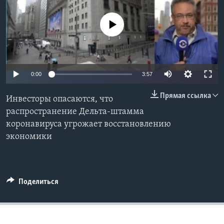
Learning English
No media source currently available
СОЦИАЛЬНЫЕ СЕТИ
0:00
3:57
Языки
Прямая ссылка
Инвесторы опасаются, что
распространение Дельта-штамма
коронавируса угрожает восстановлению
экономики
Поделиться