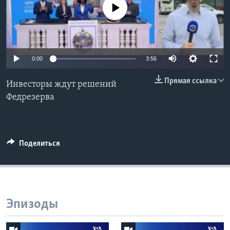
No media source currently available
Learning English
СОЦИАЛЬНЫЕ СЕТИ
0:00
3:56
Прямая ссылка
Инвесторы ждут решений
Языки
Федрезерва
Поделиться
Эпизоды