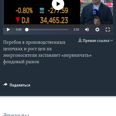
No media source currently available
Learning English
СОЦИАЛЬНЫЕ СЕТИ
0:00
3:33
Прямая ссылка
Перебои в производственных
Языки
цепочках и рост цен на
энергоносители заставляет «нервничать»
фондовый рынок
Поделиться