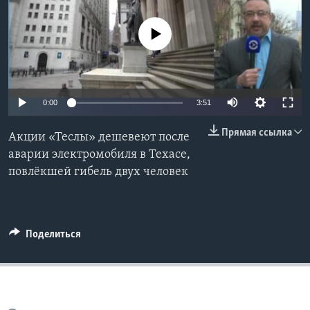
Learning English
No media source currently available
СОЦИАЛЬНЫЕ СЕТИ
0:00
3:51
Языки
Прямая ссылка
Акции «Теслы» дешевеют после
аварии электромобиля в Техасе,
повлёкшей гибель двух человек
Поделиться