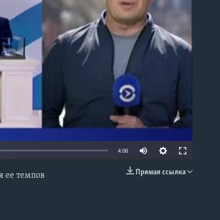
able
4:06
Прямая ссылка
 ее темпов
EMBED