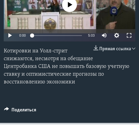
No media source currently available
Learning English
СОЦИАЛЬНЫЕ СЕТИ
0:00
5:03
Прямая ссылка
Котировки на Уолл-стрит
Языки
снижаются, несмотря на обещание
Центробанка США не повышать базовую учетную
ставку и оптимистические прогнозы по
восстановлению экономики
Поделиться