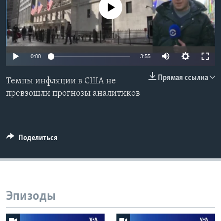
No media source currently available
Learning English
СОЦИАЛЬНЫЕ СЕТИ
0:00
3:55
Прямая ссылка
Темпы инфляции в США не
Языки
превзошли прогнозы аналитиков
Поделиться
Эпизоды