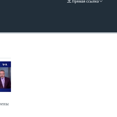
Прямая ссылка
EMBED
коены