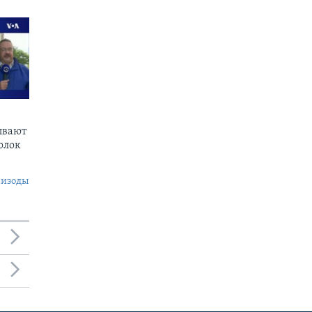
ывают
олок
пизоды