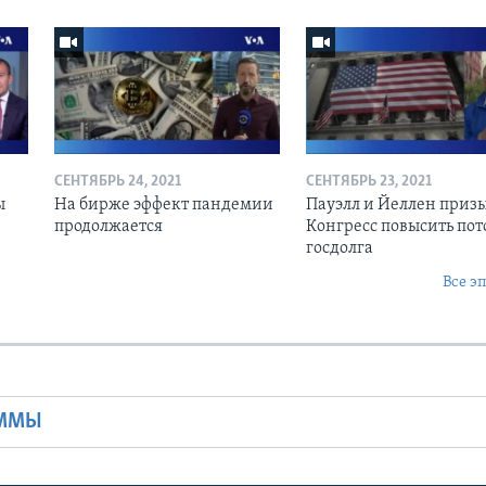
СЕНТЯБРЬ 24, 2021
СЕНТЯБРЬ 23, 2021
ы
На бирже эффект пандемии
Пауэлл и Йеллен приз
продолжается
Конгресс повысить пот
госдолга
Все э
Ы
АММЫ