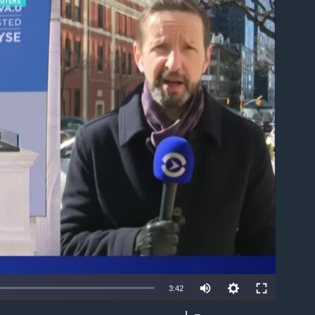
able
3:42