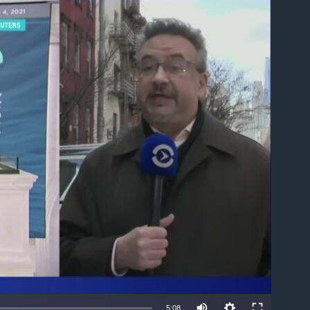
able
5:08