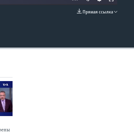
Прямая ссылка
EMBED
коены