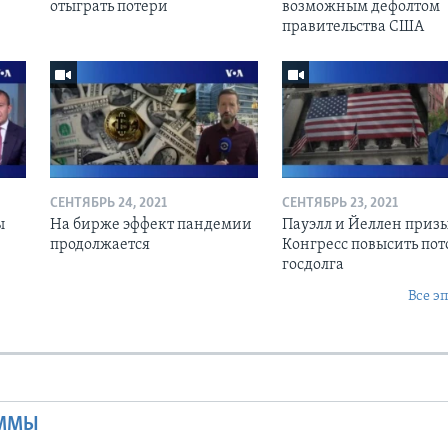
отыграть потери
возможным дефолтом
правительства США
СЕНТЯБРЬ 24, 2021
СЕНТЯБРЬ 23, 2021
ы
На бирже эффект пандемии
Пауэлл и Йеллен приз
продолжается
Конгресс повысить пот
госдолга
Все э
Ы
АММЫ