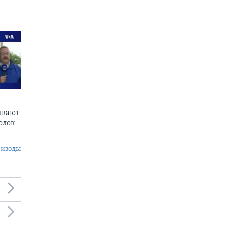
ывают
олок
пизоды