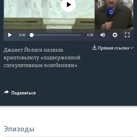
No media source currently available
Learning English
СОЦИАЛЬНЫЕ СЕТИ
0:00
4:38
Прямая ссылка
Джанет Йеллен назвала
Языки
криптовалюту «подверженной
спекулятивным колебаниям»
Поделиться
Эпизоды