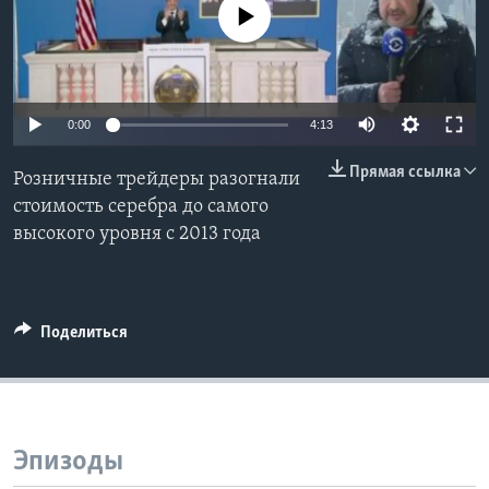
No media source currently available
Learning English
СОЦИАЛЬНЫЕ СЕТИ
0:00
4:13
Прямая ссылка
Розничные трейдеры разогнали
Языки
стоимость серебра до самого
высокого уровня с 2013 года
Поделиться
Эпизоды