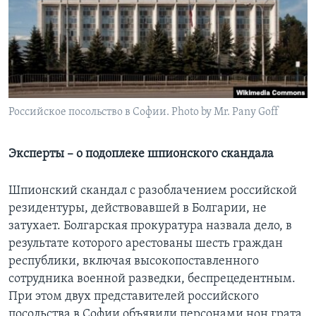
Learning English
СОЦИАЛЬНЫЕ СЕТИ
Российское посольство в Софии. Photo by Mr. Pany Goff
Языки
Эксперты – о подоплеке шпионского скандала
Шпионский скандал с разоблачением российской
резидентуры, действовавшей в Болгарии, не
затухает. Болгарская прокуратура назвала дело, в
результате которого арестованы шесть граждан
республики, включая высокопоставленного
сотрудника военной разведки, беспрецедентным.
При этом двух представителей российского
посольства в Софии объявили персонами нон грата.