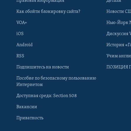
Правовая информация
Детали
Как обойти блокировку сайта?
Новости СШ
VOA+
Нью-Йорк 
iOS
Дискуссия 
Android
История «Г
RSS
Учим англ
Learning English
Подпишитесь на новости
ПОЗИЦИЯ 
Пособие по безопасному пользованию
СОЦИАЛЬНЫЕ СЕТИ
Интернетом
Доступная среда: Section 508
Вакансии
Приватность
Языки