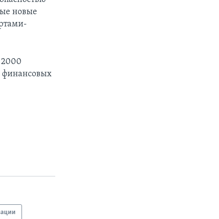
бые новые
ртами-
 2000
за финансовых
вации