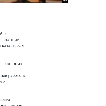
й о
тростанции
й катастрофы
во вторник о
ные работы в
ого
вести
зопасностью