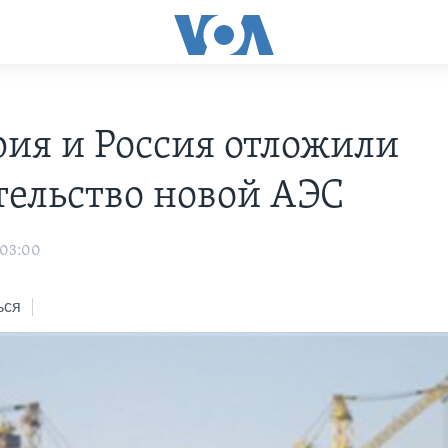
рия и Россия отложили
тельство новой АЭС
 03:00
ься