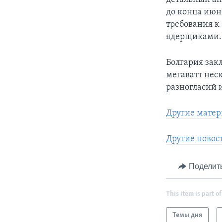
до конца июн
требования к
ядерщиками.
Болгария зак
мегаватт нес
разногласий и
Другие матер
Другие новос
Поделит
This item is part of
Темы дня