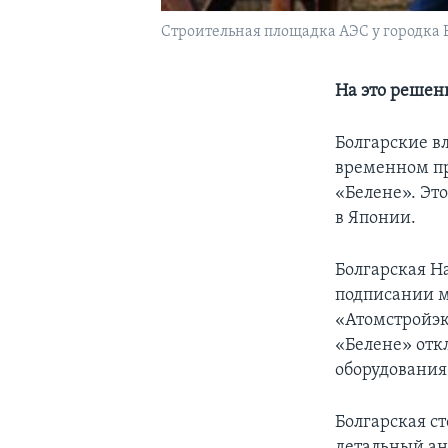
Строительная площадка АЭС у городка Б
На это решен
Болгарские вл
временном пр
«Белене». Эт
в Японии.
Болгарская Н
подписании 
«Атомстройэк
«Белене» отк
оборудования
Болгарская ст
детальный ан