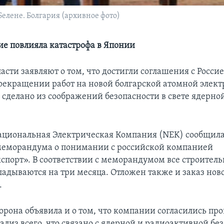
елене. Болгария (архивное фото)
ие повлияла катастрофа в Японии
асти заявляют о том, что достигли соглашения с Россие
екращении работ на новой болгарской атомной элек
о сделано из соображений безопасности в свете ядерно
ациональная Электрическая Компания (NEK) сообщила 
меморандума о понимании с российской компанией
спорт». В соответствии с меморандумом все строитель
ладываются на три месяца. Отложен также и заказ нов
.
орона объявила и о том, что компании согласились про
ализ всего, что связано с ядерной и радиоактивной бе