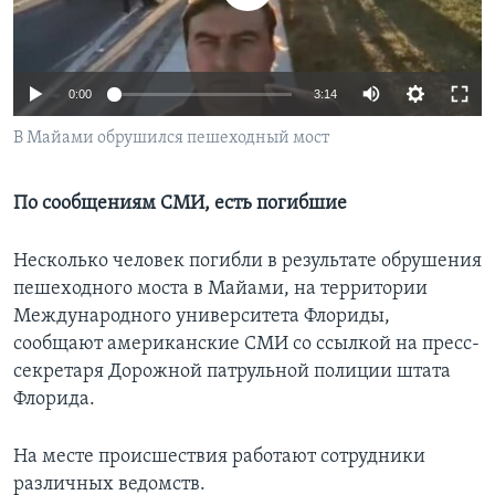
Learning English
0:00
3:14
СОЦИАЛЬНЫЕ СЕТИ
В Майами обрушился пешеходный мост
Языки
По сообщениям СМИ, есть погибшие
Несколько человек погибли в результате обрушения
пешеходного моста в Майами, на территории
Международного университета Флориды,
сообщают американские СМИ со ссылкой на пресс-
секретаря Дорожной патрульной полиции штата
Флорида.
На месте происшествия работают сотрудники
различных ведомств.