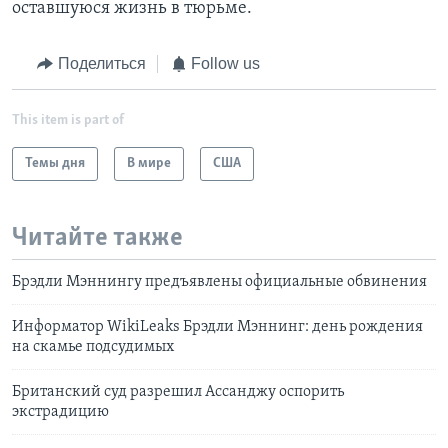
оставшуюся жизнь в тюрьме.
Поделиться
Follow us
This item is part of
Темы дня
В мире
США
Читайте также
Брэдли Мэннингу предъявлены официальные обвинения
Информатор WikiLeaks Брэдли Мэннинг: день рождения
на скамье подсудимых
Британский суд разрешил Ассанджу оспорить
экстрадицию