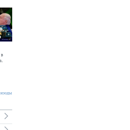
 в
а.
пизоды