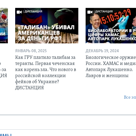
ЯНВАРЬ 08, 2025
ДЕКАБРЬ 19, 2024
Как ГРУ платило талибам за
Биологическое оружие
ю
теракты. Первая чеченская
России. ХАМАС и меди
-за
как корень зла. Что нового в
Автопарк Лукашенко.
ЦИЯ
российской коллекции
Лавров и женщины
фейков об Украине?
ДИСТАНЦИЯ
Все э
Ы