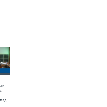
ли,
а
 над