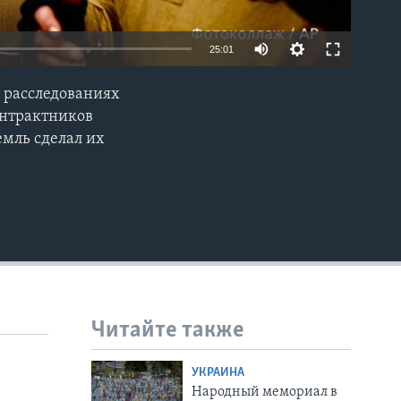
25:01
 расследованиях
EMBED
онтрактников
емль сделал их
Читайте также
УКРАИНА
Народный мемориал в