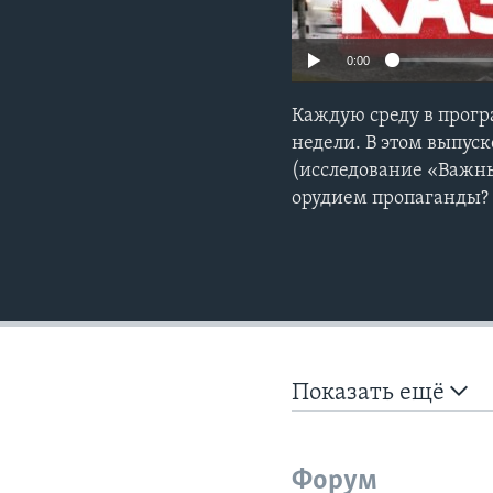
0:00
Каждую среду в прог
недели. В этом выпус
(исследование «Важны
орудием пропаганды? 
Показать ещё
Форум