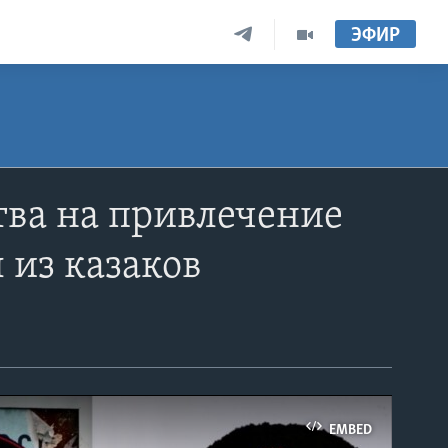
ЭФИР
тва на привлечение
 из казаков
EMBED