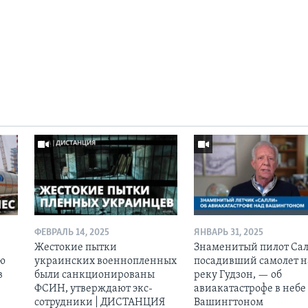
ФЕВРАЛЬ 14, 2025
ЯНВАРЬ 31, 2025
Жестокие пытки
Знаменитый пилот Сал
ию
украинских военнопленных
посадивший самолет н
в
были санкционированы
реку Гудзон, — об
ФСИН, утверждают экс-
авиакатастрофе в небе
сотрудники | ДИСТАНЦИЯ
Вашингтоном