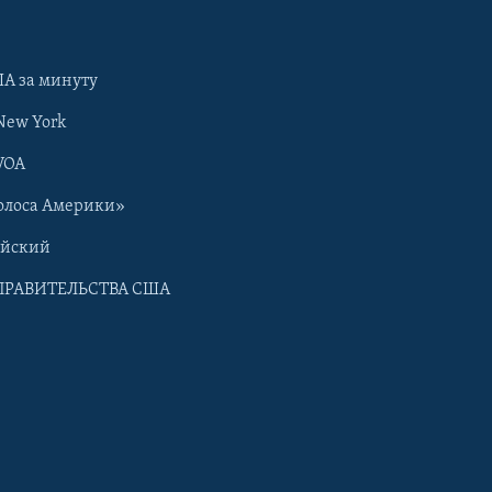
А за минуту
New York
VOA
олоса Америки»
ийский
ПРАВИТЕЛЬСТВА США