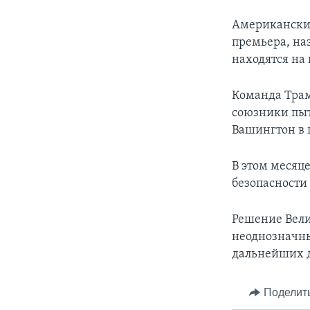
Американский
премьера, на
находятся на
Команда Трам
союзники пыт
Вашингтон в 
В этом месяц
безопасности
Решение Вели
неоднозначны
дальнейших 
Поделит