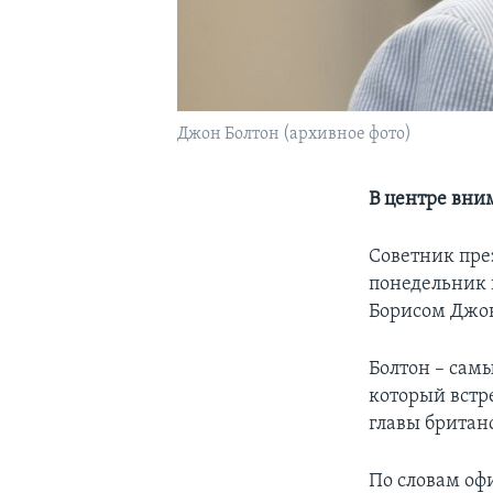
Джон Болтон (архивное фото)
В центре вни
Советник пре
понедельник 
Борисом Джон
Болтон – сам
который встре
главы британ
По словам оф