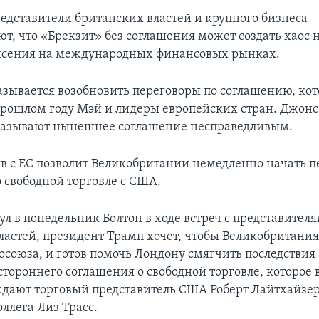
едставители британских властей и крупного бизнеса
т, что «Брекзит» без соглашения может создать хаос 
ясения на международных финансовых рынках.
азывается возобновить переговоры по соглашению, кот
прошлом году Мэй и лидеры европейских стран. Джонс
называют нынешнее соглашение несправедливым.
в с ЕС позволит Великобритании немедленно начать п
 свободной торговле с США.
ул в понедельник Болтон в ходе встреч с представител
ластей, президент Трамп хочет, чтобы Великобритани
осоюза, и готов помочь Лондону смягчить последствия
тороннего соглашения о свободной торговле, которое
дают торговый представитель США Роберт Лайтхайзер
ллега Лиз Трасс.