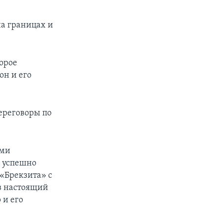
на границах и
орое
он и его
ереговоры по
ями
я успешно
 «Брекзита» с
 в настоящий
 и его