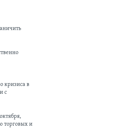
ю
раничить
ственно
о кризиса в
и с
октября,
ию торговых и