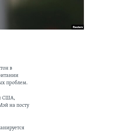
тон в
ритании
ых проблем.
и США,
Мэй на посту
ланируется