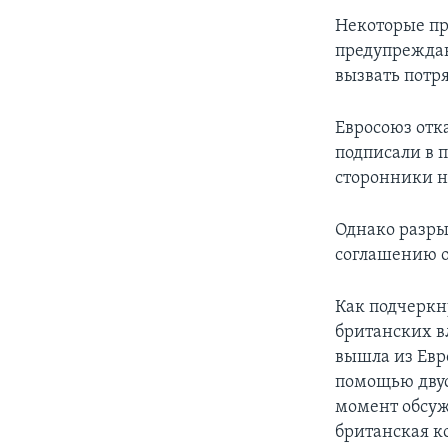
Некоторые пр
предупреждаю
вызвать потр
Евросоюз отк
подписали в 
сторонники 
Однако разры
соглашению о
Как подчеркн
британских в
вышла из Евр
помощью двус
момент обсуж
британская ко