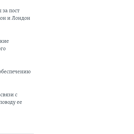
 за пост
тон и Лондон
ские
ого
 обеспечению
связи с
поводу ее