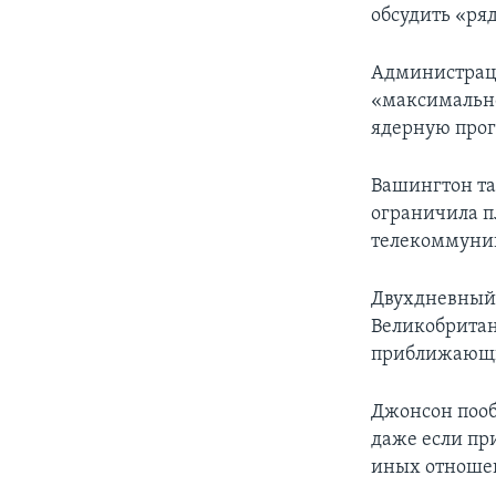
обсудить «ряд
Администрац
«максимально
ядерную прог
Вашингтон та
ограничила п
телекоммуник
Двухдневный 
Великобритан
приближающи
Джонсон пооб
даже если при
иных отноше