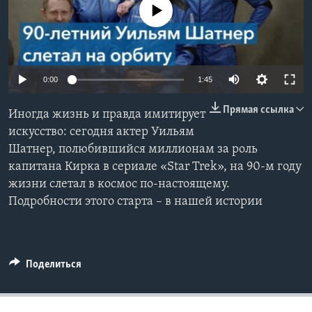
No media source currently available
Learning English
СОЦИАЛЬНЫЕ СЕТИ
0:00
1:45
Прямая ссылка
Иногда жизнь и правда имитирует
Языки
искусство: сегодня актер Уильям
Шатнер, полюбившийся миллионам за роль
капитана Кирка в сериале «Star Trek», на 90-м году
жизни слетал в космос по-настоящему.
Подробности этого старта – в нашей истории
Поделиться