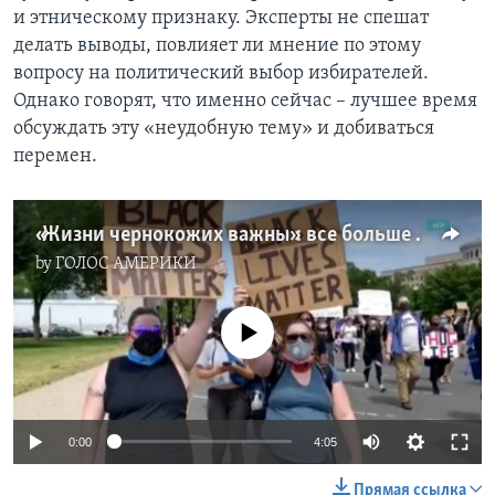
и этническому признаку. Эксперты не спешат
делать выводы, повлияет ли мнение по этому
вопросу на политический выбор избирателей.
Однако говорят, что именно сейчас – лучшее время
обсуждать эту «неудобную тему» и добиваться
перемен.
«Жизни чернокожих важны»: все больше американцев поддерживают этот лозунг
by
ГОЛОС АМЕРИКИ
No media source currently available
0:00
4:05
Прямая ссылка