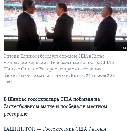
Learning English
СОЦИАЛЬНЫЕ СЕТИ
Языки
Энтони Блинкен беседует с послом США в Китае
Николасом Бернсом и Генеральным консулом США в
Шанхае Скоттом Уокером во время посещения
баскетбольного матча. Шанхай, Китай. 24 апреля 2024
года.
В Шанхае госсекретарь США побывал на
баскетбольном матче и пообедал в местном
ресторане
ВАШИНГТОН —
Госсекретарь США Энтони