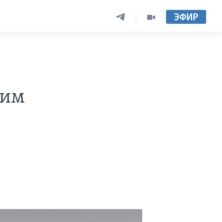
ЭФИР
ким