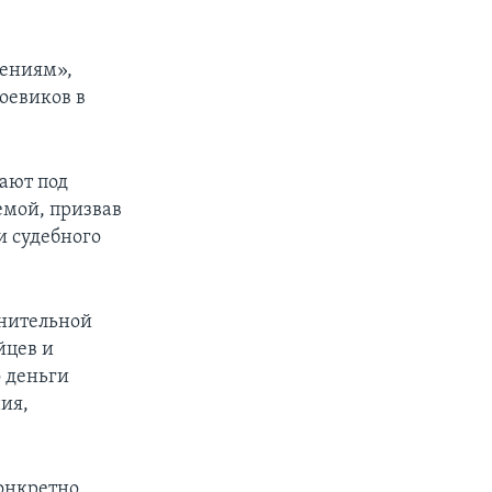
жениям»,
оевиков в
ают под
емой, призвав
и судебного
лнительной
йцев и
 деньги
ия,
конкретно