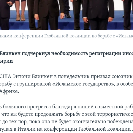
иками конференции Глобальной коалиции по борьбе с «Исламск
 Блинкен подчеркнул необходимость репатриации ин
Сирии
 США Энтони Блинкен в понедельник призвал союзник
рьбу с группировкой «Исламское государство», в особе
Африке.
 большого прогресса благодаря нашей совместной раб
 что вы будете продолжать борьбу с этой террористиче
до тех пор, пока она не будет окончательно побеждена
тупая в Италии на конференции Глобальной коалиции п