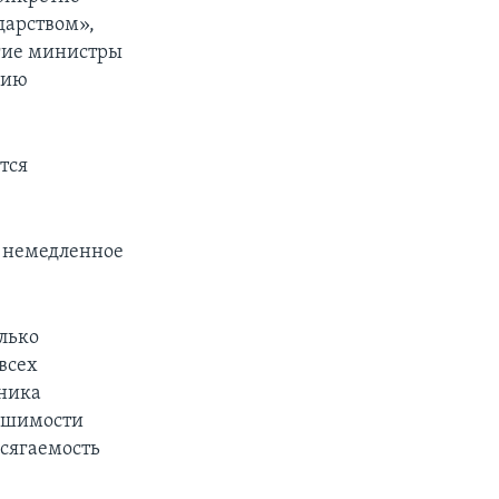
дарством»,
гие министры
нию
тся
т немедленное
олько
всех
ника
решимости
осягаемость