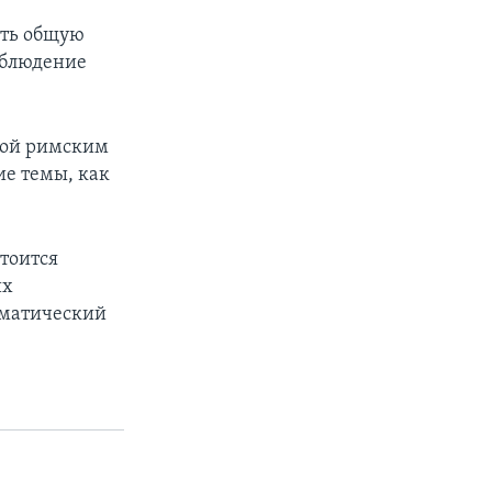
ить общую
облюдение
апой римским
е темы, как
стоится
их
иматический