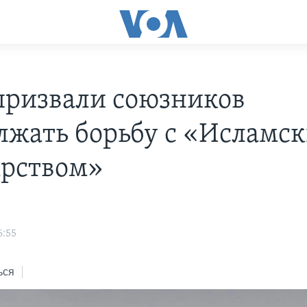
ризвали союзников
лжать борьбу с «Исламс
арством»
6:55
ься