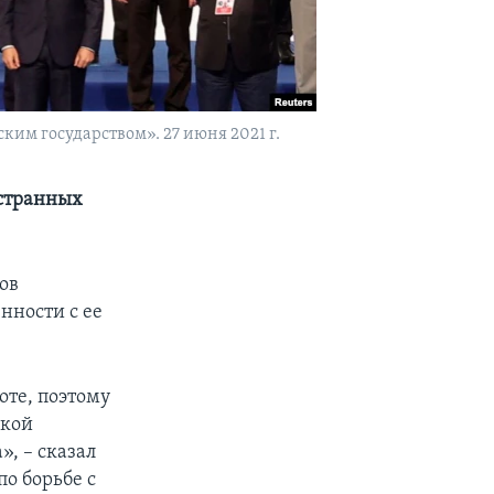
им государством». 27 июня 2021 г.
остранных
ов
нности с ее
оте, поэтому
ской
», – сказал
о борьбе с