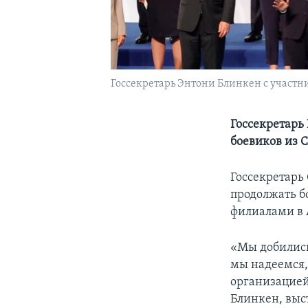
Госсекретарь Энтони Блинкен с участн
Госсекретарь
боевиков из 
Госсекретарь
продолжать бо
филиалами в 
«Мы добились
мы надеемся,
организацией 
Блинкен, выс