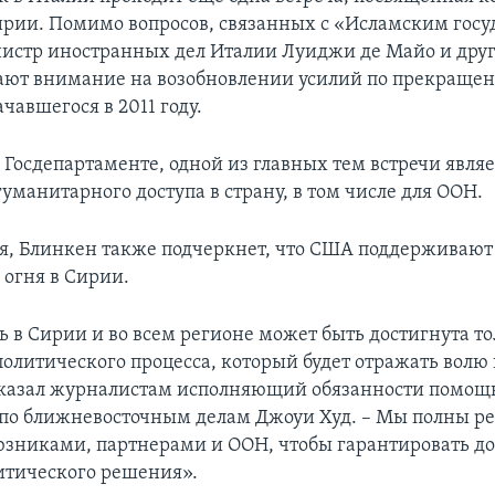
ирии. Помимо вопросов, связанных с «Исламским госу
истр иностранных дел Италии Луиджи де Майо и дру
ают внимание на возобновлении усилий по прекраще
чавшегося в 2011 году.
 Госдепартаменте, одной из главных тем встречи являе
уманитарного доступа в страну, в том числе для ООН.
я, Блинкен также подчеркнет, что США поддерживаю
огня в Сирии.
ь в Сирии и во всем регионе может быть достигнута т
политического процесса, который будет отражать волю 
сказал журналистам исполняющий обязанности помощ
 по ближневосточным делам Джоуи Худ. – Мы полны 
оюзниками, партнерами и ООН, чтобы гарантировать д
итического решения».