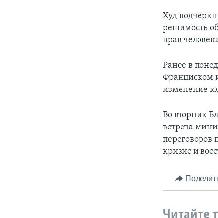
Худ подчеркн
решимость об
прав человека
Ранее в поне
Франциском и
изменение кл
Во вторник Бл
встреча мини
переговоров 
кризис и вос
Поделит
Читайте 