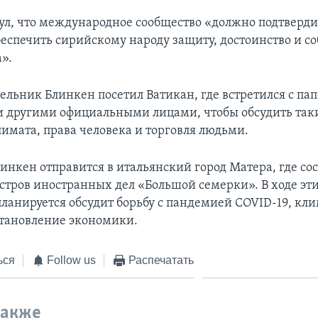
ул, что международное сообщество «должно подтверд
еспечить сирийскому народу защиту, достоинство и с
».
дельник Блинкен посетил Ватикан, где встретился с п
 другими официальными лицами, чтобы обсудить таки
имата, права человека и торговля людьми.
инкен отправится в итальянский город Матера, где со
стров иностранных дел «Большой семерки». В ходе эт
планируется обсудит борьбу с пандемией COVID-19, кл
становление экономики.
ься
Follow us
Распечатать
также