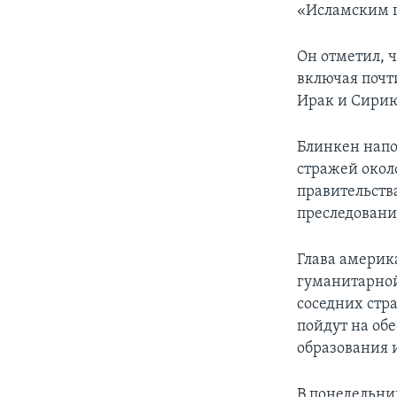
«Исламским г
Он отметил, 
включая почт
Ирак и Сирию
Блинкен напо
стражей окол
правительств
преследовани
Глава америк
гуманитарной
соседних стр
пойдут на об
образования 
В понедельни