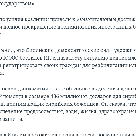
осударством».
что усилия коалиции привели к «значительным дости
и полное прекращение проникновения иностранных б
.
мнил, что Сирийские демократические силы удержив
о 10000 боевиков ИГ, и назвал эту ситуацию неприемл
а репатриировать своих граждан для реабилитации ил
я.
анской дипломатии также объявил о выделении допо
 помощи в размере 436 миллионов долларов для сири
ан, принимающих сирийских беженцев. Он сказал, что
еспечение продовольствия, воды, жилья, здравоохранен
и защиты.
к в Италии проходит еще одна встреча, посвященная 