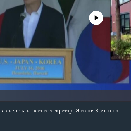
No media source currently avail
азначить на пост госсекретаря Энтони Блинкена