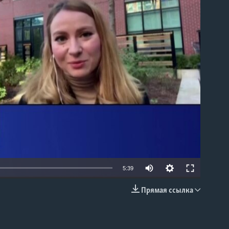
able
5:39
Прямая ссылка
EMBED