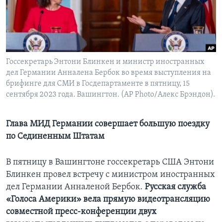
Learning English
СОЦИАЛЬНЫЕ СЕТИ
Госсекретарь Энтони Блинкен и министр иностранных
дел Германии Анналена Бербок во время выступления на
брифинге для СМИ в Госдепартаменте в пятницу, 15
Языки
сентября 2023 года. Вашингтон. (AP Photo/Алекс Брэндон).
Глава МИД Германии совершает большую поездку
по Сединенным Штатам
В пятницу в Вашингтоне госсекретарь США Энтони
Блинкен провел встречу с министром иностранных
дел Германии Анналеной Бербок.
Русская служба
«Голоса Америки» вела прямую видеотрансляцию
совместной пресс-конференции двух