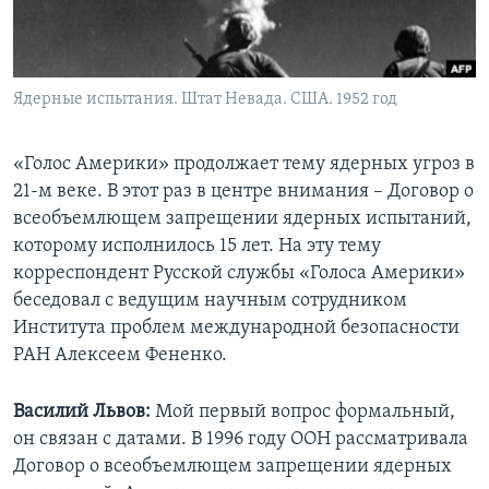
Learning English
СОЦИАЛЬНЫЕ СЕТИ
Ядерные испытания. Штат Невада. США. 1952 год
«Голос Америки» продолжает тему ядерных угроз в
21-м веке. В этот раз в центре внимания – Договор о
Языки
всеобъемлющем запрещении ядерных испытаний,
которому исполнилось 15 лет. На эту тему
корреспондент Русской службы «Голоса Америки»
беседовал с ведущим научным сотрудником
Института проблем международной безопасности
РАН Алексеем Фененко.
Василий Львов:
Мой первый вопрос формальный,
он связан с датами. В 1996 году ООН рассматривала
Договор о всеобъемлющем запрещении ядерных