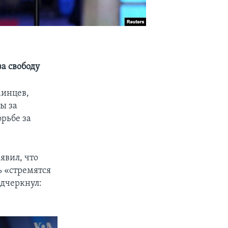
а свободу
аинцев,
ы за
орьбе за
явил, что
ь «стремятся
одчеркнул: