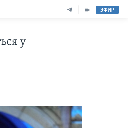
ЭФИР
ься у