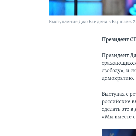
Выступление Джо Байдена в Варшаве. 26
Президент СШ
Президент Дж
сражающихся 
свободу», и с
демократию.
Выступая с р
российские в
сделать это 
«Мы вместе с