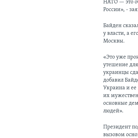
НАТО — это о
России», - за
Байден сказа
у власти, а 
Москвы.
«Это уже прои
утешение для 
украинцы сдад
добавил Байде
Украина и ее 
их мужествен
основные дем
людей».
Президент по
вызовом осно