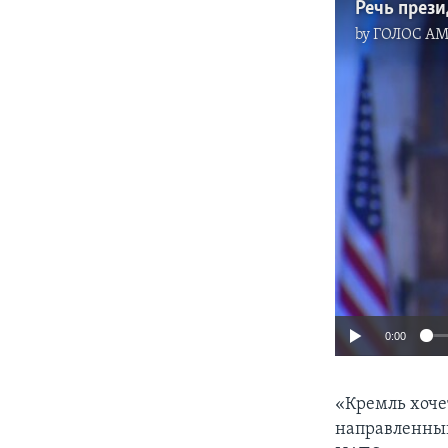
by
ГОЛОС А
0:00
«Кремль хоче
направленный