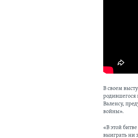
В своем выст
родившегося 
Валенсу, пре
войны».
«В этой битв
выиграть ни з