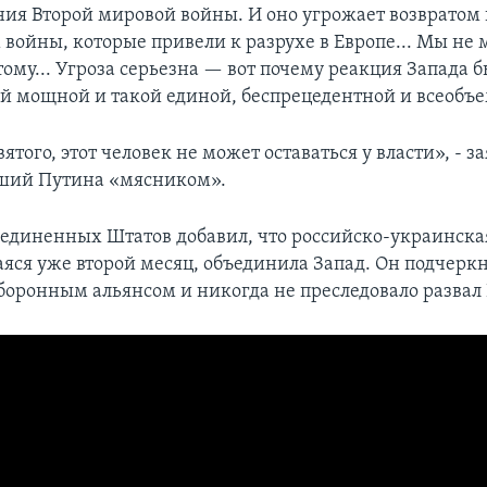
ния Второй мировой войны. И оно угрожает возвратом 
 войны, которые привели к разрухе в Европе... Мы не
тому... Угроза серьезна — вот почему реакция Запада 
ой мощной и такой единой, беспрецедентной и всеоб
вятого, этот человек не может оставаться у власти», - з
вший Путина «мясником».
единенных Штатов добавил, что российско-украинска
ся уже второй месяц, объединила Запад. Он подчеркн
оборонным альянсом и никогда не преследовало развал 