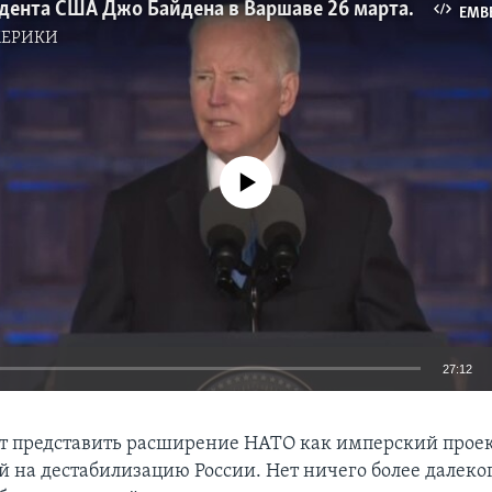
Речь президента США Джо Байдена в Варшаве 26 марта 2022
EMB
МЕРИКИ
No media source currently available
27:12
EMBED
т представить расширение НАТО как имперский проек
 на дестабилизацию России. Нет ничего более далеког