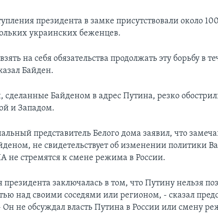
тупления президента в замке присутствовали около 100
ольких украинских беженцев.
ять на себя обязательства продолжать эту борьбу в те
казал Байден.
 сделанные Байденом в адрес Путина, резко обостри
й и Западом.
альный представитель Белого дома заявил, что замеча
йденом, не свидетельствует об изменении политики В
А не стремятся к смене режима в России.
я президента заключалась в том, что Путину нельзя по
стью над своими соседями или регионом, - сказал пред
- Он не обсуждал власть Путина в России или смену р