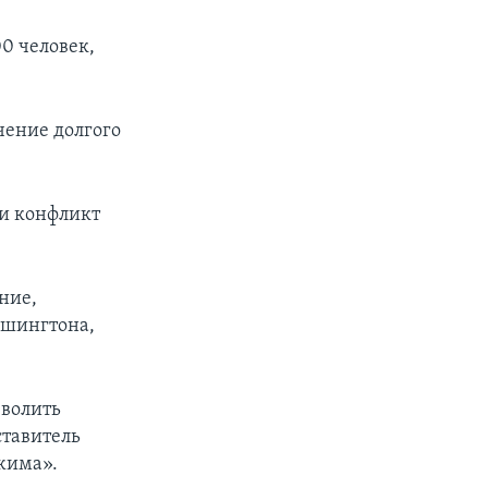
0 человек,
чение долгого
ли конфликт
ние,
ашингтона,
зволить
ставитель
ежима».