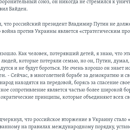
боронительный союз, он никогда не стремился к уни
явил Байден.
л, что российский президент Владимир Путин не долже
его война против Украины является «стратегическим пр
зошло. Как человек, потерявший детей, я знаю, что эт
людей, которые потеряли семью, но он, Путин, думал,
утся и не будут бороться. Не очень хорошо он знает и
н. - Сейчас, в многолетней борьбе за демократию и св
народ находятся на передовой, борясь за спасение сво
ное сопротивление является частью более широкой бо
ократические принципы, которые объединяют всех с
дчеркнул, что российское вторжение в Украину стало
ванному на правилах международному порядку, уста