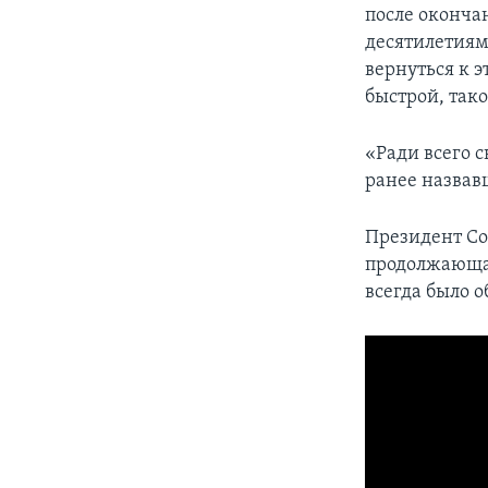
после оконча
десятилетиям
вернуться к э
быстрой, так
«Ради всего с
ранее назва
Президент Со
продолжающая
всегда было 