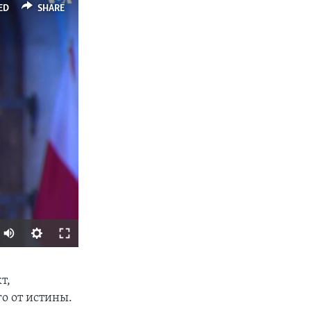
ED
SHARE
SHARE
т,
о от истины.