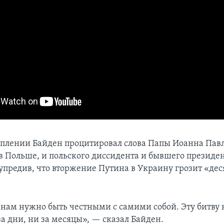
уплении Байден процитировал слова Папы Иоанна Павла
в Польше, и польского диссидента и бывшего президе
дупредив, что вторжение Путина в Украину грозит «де
е нам нужно быть честными с самими собой. Эту битву 
а дни, ни за месяцы», — сказал Байден.