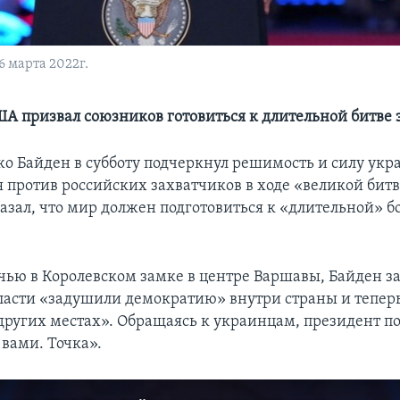
 марта 2022г.
А призвал союзников готовиться к длительной битве з
о Байден в субботу подчеркнул решимость и силу укр
против российских захватчиков в ходе «великой битв
казал, что мир должен подготовиться к «длительной» б
ечью в Королевском замке в центре Варшавы, Байден за
ласти «задушили демократию» внутри страны и тепер
в других местах». Обращаясь к украинцам, президент п
 вами. Точка».