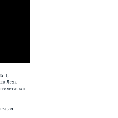
 II,
нта Леха
сятилетиями
нельзя