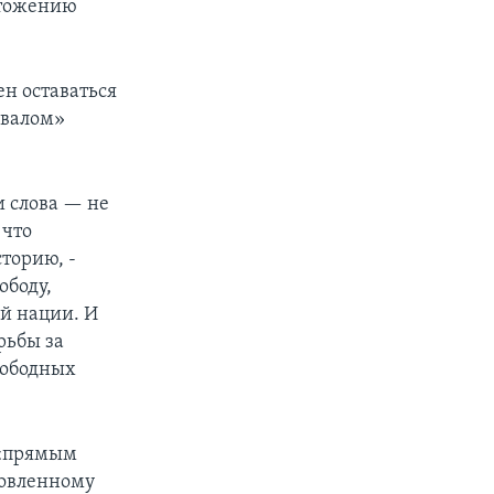
чтожению
н оставаться
овалом»
px
width
и слова — не
 что
сторию, -
ободу,
ей нации. И
рьбы за
вободных
 «прямым
новленному