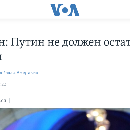
н: Путин не должен остат
и
 «Голоса Америки»
:22
ься