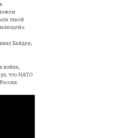
к
 можем
была такой
ъемлющей».
аявил Байден,
я война,
ул, что НАТО
России.