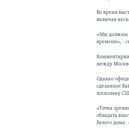
Во время выс
включая неск
«Мы должны вз
времени», - с
Комментарии,
между Москво
Однако офици
сделанное Ба
поскольку СШ
«Точка зрени
обладать вла
Белого дома. 