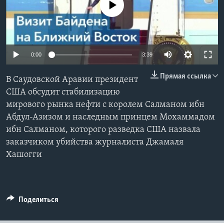
No media source currently available
Learning English
СОЦИАЛЬНЫЕ СЕТИ
0:00
3:39
Прямая ссылка
В Саудовской Аравии президент
Языки
США обсудит стабилизацию
мирового рынка нефти с королем Салманом ибн
Абдул-Азизом и наследным принцем Мохаммадом
ибн Салманом, которого разведка США назвала
заказчиком убийства журналиста Джамаля
Хашогги
Поделиться